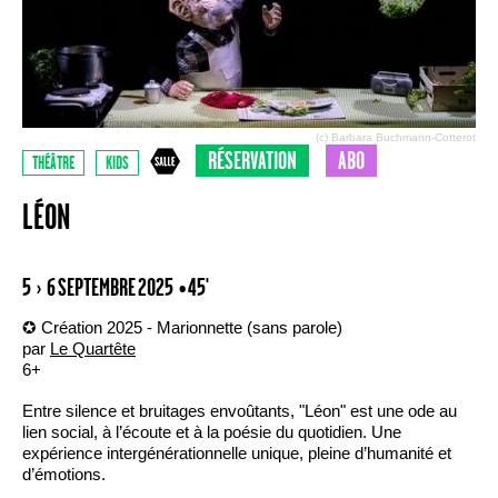
(c) Barbara Buchmann-Cotterot
RÉSERVATION
ABO
THÉÂTRE
KIDS
LÉON
5 › 6 SEPTEMBRE 2025
• 45'
✪ Création 2025 - Marionnette (sans parole)
par
Le Quartête
6+
Entre silence et bruitages envoûtants, "Léon" est une ode au
lien social, à l’écoute et à la poésie du quotidien. Une
expérience intergénérationnelle unique, pleine d’humanité et
d’émotions.