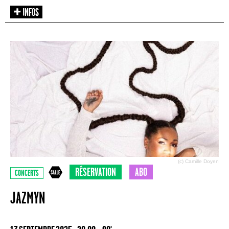
(c) Camille Doyen
RÉSERVATION
ABO
CONCERTS
JAZMYN