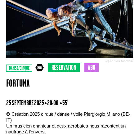
(c) Andrea Macchia
RÉSERVATION
ABO
DANSE/CIRQUE
FORTUNA
25 SEPTEMBRE 2025 • 20:00
• 55'
✪ Création 2025 cirque / danse / voile
Piergiorgio Milano
(BE-
IT)
Un musicien chanteur et deux acrobates nous racontent un
naufrage à l’envers.