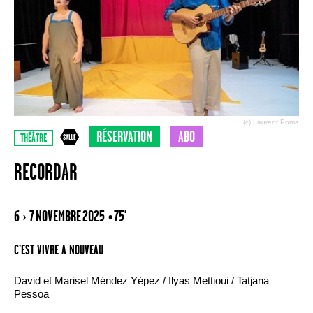
(c) Laurent Poma
RÉSERVATION
ABO
THÉÂTRE
RECORDAR
6 › 7 NOVEMBRE 2025
• 75'
C’EST VIVRE A NOUVEAU
David et Marisel Méndez Yépez / Ilyas Mettioui / Tatjana
Pessoa