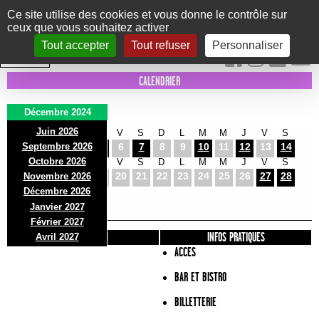
Panneau de gestion des cookies
Ce site utilise des cookies et vous donne le contrôle sur
ceux que vous souhaitez activer
Le Marni
CONCERTS
DANSE/CIRQUE
THÉÂTRE
KIDS
EXPOS
EVENTS
Tout accepter
Tout refuser
Personnaliser
INTRA MUROS
CALENDRIER
Décembre 2024
Juin 2026
D
L
M
M
J
V
S
D
L
M
M
J
V
S
Septembre 2026
1
2
3
4
5
6
7
8
9
10
11
12
13
14
Octobre 2026
D
L
M
M
J
V
S
D
L
M
M
J
V
S
15
16
17
18
19
20
21
22
23
24
25
26
27
28
Novembre 2026
D
L
M
Décembre 2026
29
30
31
Janvier 2027
Février 2027
PRÉSENTATION
INFOS PRATIQUES
Avril 2027
ACCES
BAR ET BISTRO
BILLETTERIE