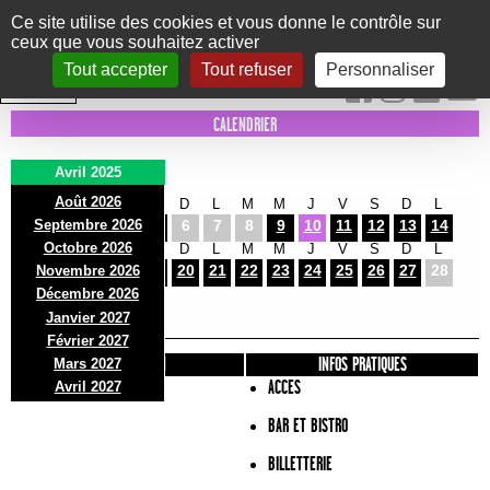
Panneau de gestion des cookies
Ce site utilise des cookies et vous donne le contrôle sur
ceux que vous souhaitez activer
Le Marni
CONCERTS
DANSE/CIRQUE
THÉÂTRE
KIDS
EXPOS
EVENTS
Tout accepter
Tout refuser
Personnaliser
INTRA MUROS
CALENDRIER
Avril 2025
Août 2026
M
M
J
V
S
D
L
M
M
J
V
S
D
L
Septembre 2026
1
2
3
4
5
6
7
8
9
10
11
12
13
14
Octobre 2026
M
M
J
V
S
D
L
M
M
J
V
S
D
L
15
16
17
18
19
20
21
22
23
24
25
26
27
28
Novembre 2026
M
M
Décembre 2026
29
30
Janvier 2027
Février 2027
PRÉSENTATION
INFOS PRATIQUES
Mars 2027
ACCES
Avril 2027
BAR ET BISTRO
BILLETTERIE