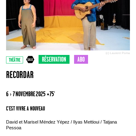
(c) Laurent Poma
RÉSERVATION
ABO
THÉÂTRE
RECORDAR
6 › 7 NOVEMBRE 2025
• 75'
C’EST VIVRE A NOUVEAU
David et Marisel Méndez Yépez / Ilyas Mettioui / Tatjana
Pessoa