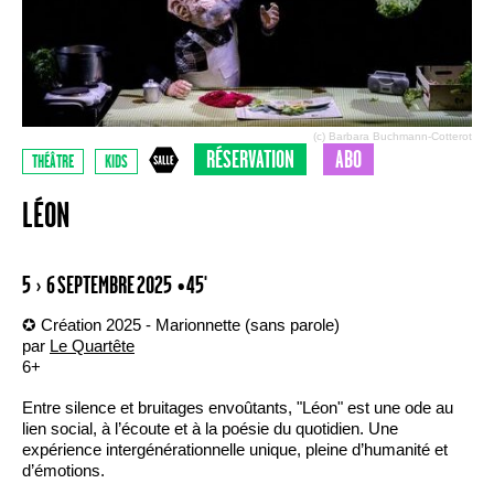
(c) Barbara Buchmann-Cotterot
RÉSERVATION
ABO
THÉÂTRE
KIDS
LÉON
5 › 6 SEPTEMBRE 2025
• 45'
✪ Création 2025 - Marionnette (sans parole)
par
Le Quartête
6+
Entre silence et bruitages envoûtants, "Léon" est une ode au
lien social, à l’écoute et à la poésie du quotidien. Une
expérience intergénérationnelle unique, pleine d’humanité et
d’émotions.