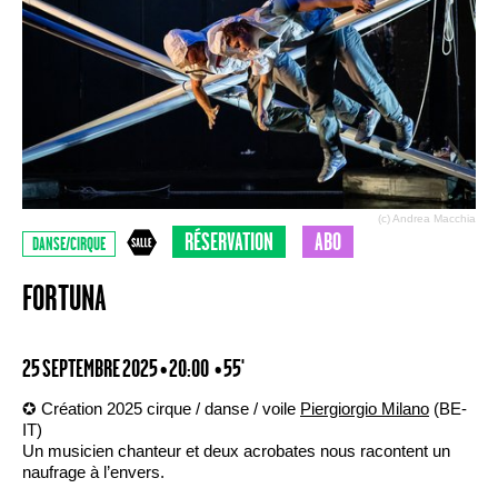
(c) Andrea Macchia
RÉSERVATION
ABO
DANSE/CIRQUE
FORTUNA
25 SEPTEMBRE 2025 • 20:00
• 55'
✪ Création 2025 cirque / danse / voile
Piergiorgio Milano
(BE-
IT)
Un musicien chanteur et deux acrobates nous racontent un
naufrage à l’envers.