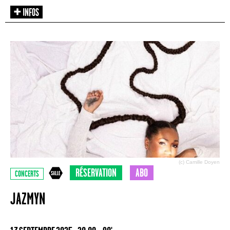
(c) Camille Doyen
RÉSERVATION
ABO
CONCERTS
JAZMYN