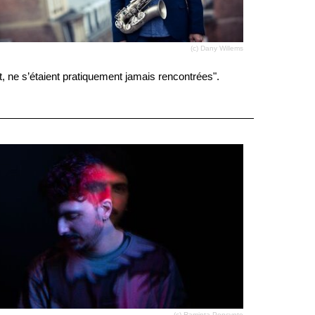
(c) Dany Willems
t, ne s’étaient pratiquement jamais rencontrées".
(c) Raminta Poncynte