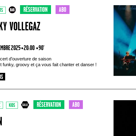
RÉSERVATION
ABO
TS
KY VOLLEGAZ
EMBRE 2025 • 20:00
• 90'
cert d’ouverture de saison
 funky, groovy et ça vous fait chanter et danser !
RÉSERVATION
ABO
E
KIDS
N