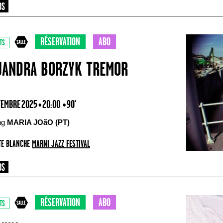
RÉSERVATION
ABO
TS
JANDRA BORZYK TREMOR
TEMBRE 2025 • 20:00
• 90'
ing
MARIA JOãO (PT)
E BLANCHE
MARNI JAZZ FESTIVAL
RÉSERVATION
ABO
TS