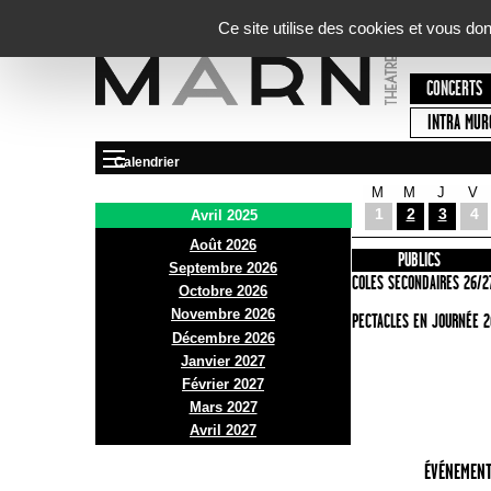
Panneau de gestion des cookies
Ce site utilise des cookies et vous do
CONCERTS
INTRA MUR
Calendrier
M
M
J
V
Le Marni
1
2
3
4
Avril 2025
Août 2026
PRÉSENTATION
INFOS PRATIQUES
PUBLICS
Septembre 2026
ACCES
ECOLES SECONDAIRES 26/2
Octobre 2026
Novembre 2026
BAR ET BISTRO
SPECTACLES EN JOURNÉE 2
Décembre 2026
BILLETTERIE
Janvier 2027
Février 2027
Mars 2027
Avril 2027
ÉVÉNEMENT