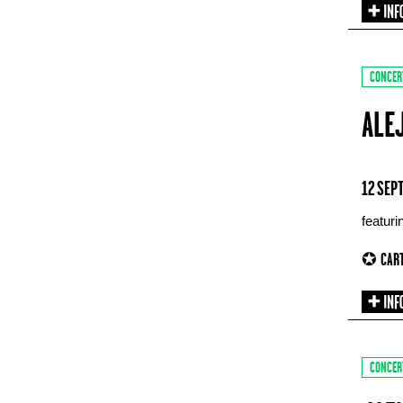
CONCER
ALE
12 SEP
featur
✪ CART
CONCER