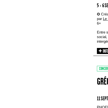
5 › 6 
✪ Créa
par
Le 
6+
Entre s
social,
intergé
CONCER
GRÉ
11 SEP
PHOE