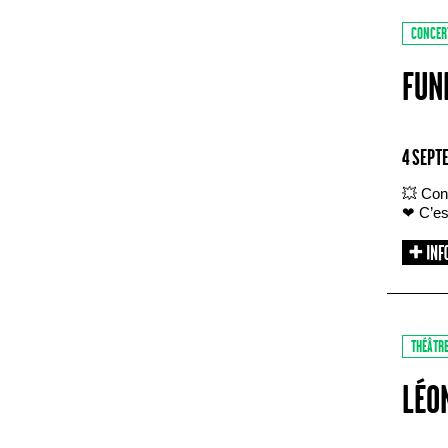
CONCER
FUN
4 SEPT
💥 Con
❤ C’est
THÉÂTR
LÉO