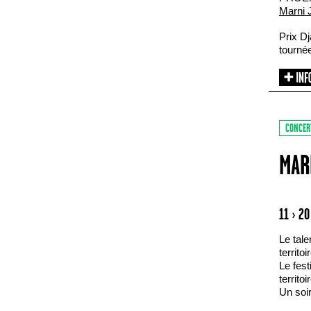
Marni 
Prix Dj
tournée
CONCER
MAR
11 › 2
Le tale
territoi
Le fest
territoi
Un soir