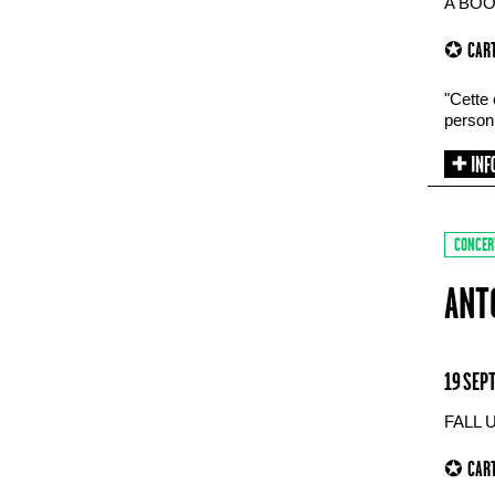
A BOO
✪ CART
"Cette 
personn
CONCER
ANT
19 SEP
FALL 
✪ CART