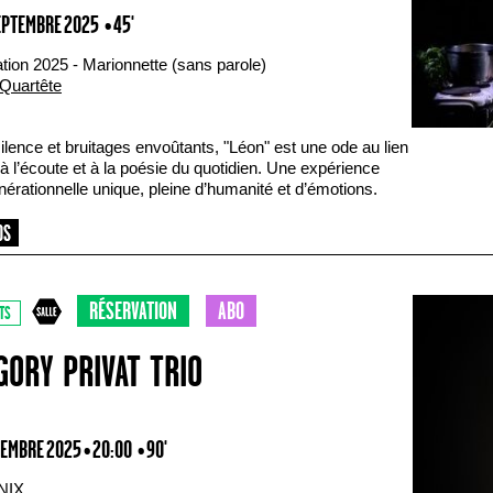
SEPTEMBRE 2025
• 45'
tion 2025 - Marionnette (sans parole)
Quartête
ilence et bruitages envoûtants, "Léon" est une ode au lien
 à l’écoute et à la poésie du quotidien. Une expérience
nérationnelle unique, pleine d’humanité et d’émotions.
RÉSERVATION
ABO
TS
GORY PRIVAT TRIO
TEMBRE 2025 • 20:00
• 90'
NIX