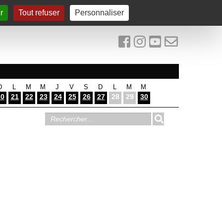
r
Tout refuser
Personnaliser
D
L
M
M
J
V
S
D
L
M
M
20
21
22
23
24
25
26
27
28
29
30