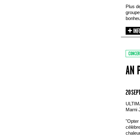
Plus d
groupe 
bonheu
CONCER
AN 
20 SEP
ULTIM
Marni 
"Opter 
célèbre
chaleur