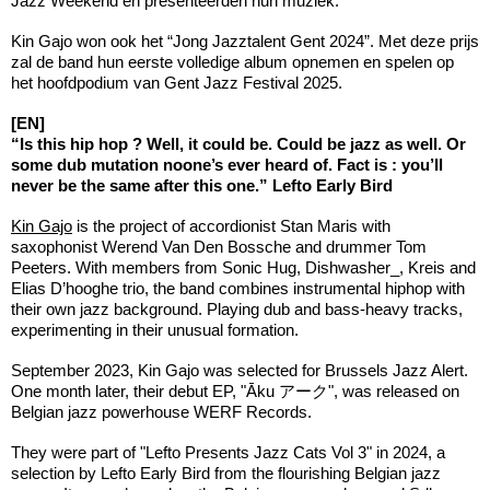
Jazz Weekend en presenteerden hun muziek.
Kin Gajo won ook het “Jong Jazztalent Gent 2024”. Met deze prijs
zal de band hun eerste volledige album opnemen en spelen op
het hoofdpodium van Gent Jazz Festival 2025.
[EN]
“Is this hip hop ? Well, it could be. Could be jazz as well. Or
some dub mutation noone’s ever heard of. Fact is : you’ll
never be the same after this one.” Lefto Early Bird
Kin Gajo
is the project of accordionist Stan Maris with
saxophonist Werend Van Den Bossche and drummer Tom
Peeters. With members from Sonic Hug, Dishwasher_, Kreis and
Elias D’hooghe trio, the band combines instrumental hiphop with
their own jazz background. Playing dub and bass-heavy tracks,
experimenting in their unusual formation.
September 2023, Kin Gajo was selected for Brussels Jazz Alert.
One month later, their debut EP, "Āku アーク", was released on
Belgian jazz powerhouse WERF Records.
They were part of "Lefto Presents Jazz Cats Vol 3" in 2024, a
selection by Lefto Early Bird from the flourishing Belgian jazz