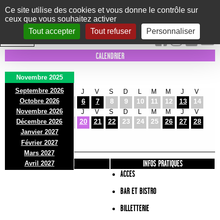
Panneau de gestion des cookies
Ce site utilise des cookies et vous donne le contrôle sur
ceux que vous souhaitez activer
Le Marni
CONCERTS
DANSE/CIRQUE
THÉÂTRE
KIDS
EXPOS
EVENTS
Tout accepter
Tout refuser
Personnaliser
INTRA MUROS
CALENDRIER
Novembre 2025
Septembre 2026
S
D
L
M
M
J
V
S
D
L
M
M
J
V
Octobre 2026
1
2
3
4
5
6
7
8
9
10
11
12
13
14
Novembre 2026
S
D
L
M
M
J
V
S
D
L
M
M
J
V
15
16
17
18
19
20
21
22
23
24
25
26
27
28
Décembre 2026
S
D
Janvier 2027
29
30
Février 2027
Mars 2027
PRÉSENTATION
INFOS PRATIQUES
Avril 2027
ACCES
BAR ET BISTRO
BILLETTERIE