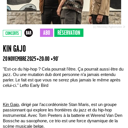
(c) Monday Agbonzee Jr
ABO
RÉSERVATION
CONCERTS
KIN GAJO
20 NOVEMBRE 2025 • 20:00
• 90'
"Est-ce du hip-hop ? Cela pourrait l’être. Ça pourrait aussi être du
jazz. Ou une mutation dub dont personne n’a jamais entendu
parler. Le fait est que vous ne serez plus jamais le même après
celui-ci." Lefto Early Bird
Kin Gajo
, dirigé par l’accordéoniste Stan Maris, est un groupe
passionnant qui explore les frontières du jazz et du hip-hop
instrumental. Avec Tom Peeters à la batterie et Werend Van Den
Bossche au saxophone, ce trio est une force dynamique de la
scène musicale belge.