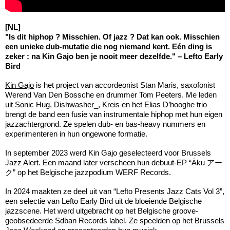
[NL]
"Is dit hiphop ? Misschien. Of jazz ? Dat kan ook. Misschien
een unieke dub-mutatie die nog niemand kent. Eén ding is
zeker : na Kin Gajo ben je nooit meer dezelfde." – Lefto Early
Bird
Kin Gajo
is het project van accordeonist Stan Maris, saxofonist
Werend Van Den Bossche en drummer Tom Peeters. Me leden
uit Sonic Hug, Dishwasher_, Kreis en het Elias D’hooghe trio
brengt de band een fusie van instrumentale hiphop met hun eigen
jazzachtergrond. Ze spelen dub- en bas-heavy nummers en
experimenteren in hun ongewone formatie.
In september 2023 werd Kin Gajo geselecteerd voor Brussels
Jazz Alert. Een maand later verscheen hun debuut-EP “Āku アー
ク” op het Belgische jazzpodium WERF Records.
In 2024 maakten ze deel uit van “Lefto Presents Jazz Cats Vol 3”,
een selectie van Lefto Early Bird uit de bloeiende Belgische
jazzscene. Het werd uitgebracht op het Belgische groove-
geobsedeerde Sdban Records label. Ze speelden op het Brussels