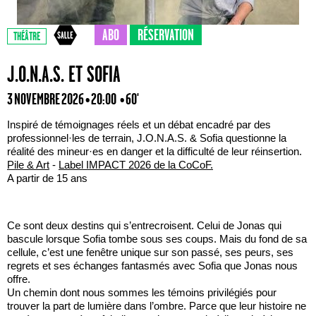
ABO
RÉSERVATION
THÉÂTRE
J.O.N.A.S. ET SOFIA
3 NOVEMBRE 2026 • 20:00
• 60'
Inspiré de témoignages réels et un débat encadré par des
professionnel·les de terrain, J.O.N.A.S. & Sofia questionne la
réalité des mineur·es en danger et la difficulté de leur réinsertion.
Pile & Art
-
Label IMPACT 2026 de la CoCoF.
A partir de 15 ans
Ce sont deux destins qui s’entrecroisent. Celui de Jonas qui
bascule lorsque Sofia tombe sous ses coups. Mais du fond de sa
cellule, c’est une fenêtre unique sur son passé, ses peurs, ses
regrets et ses échanges fantasmés avec Sofia que Jonas nous
offre.
Un chemin dont nous sommes les témoins privilégiés pour
trouver la part de lumière dans l’ombre. Parce que leur histoire ne