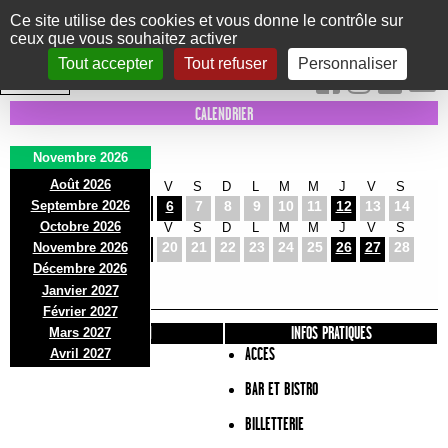
Panneau de gestion des cookies
Ce site utilise des cookies et vous donne le contrôle sur
ceux que vous souhaitez activer
Le Marni
CONCERTS
DANSE/CIRQUE
THÉÂTRE
KIDS
EXPOS
EVENTS
Tout accepter
Tout refuser
Personnaliser
INTRA MUROS
CALENDRIER
Novembre 2026
Août 2026
D
L
M
M
J
V
S
D
L
M
M
J
V
S
Septembre 2026
1
2
3
4
5
6
7
8
9
10
11
12
13
14
Octobre 2026
D
L
M
M
J
V
S
D
L
M
M
J
V
S
15
16
17
18
19
20
21
22
23
24
25
26
27
28
Novembre 2026
D
L
Décembre 2026
29
30
Janvier 2027
Février 2027
PRÉSENTATION
INFOS PRATIQUES
Mars 2027
ACCES
Avril 2027
BAR ET BISTRO
BILLETTERIE