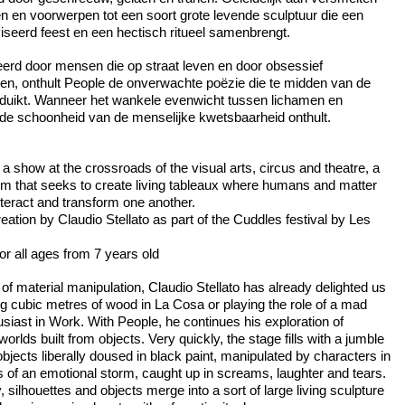
en en voorwerpen tot een soort grote levende sculptuur die een
seerd feest en een hectisch ritueel samenbrengt.
erd door mensen die op straat leven en door obsessief
en, onthult People de onverwachte poëzie die te midden van de
duikt. Wanneer het wankele evenwicht tussen lichamen en
de schoonheid van de menselijke kwetsbaarheid onthult.
 a show at the crossroads of the visual arts, circus and theatre, a
rm that seeks to create living tableaux where humans and matter
teract and transform one another.
eation by Claudio Stellato as part of the Cuddles festival by Les
for all ages from 7 years old
of material manipulation, Claudio Stellato has already delighted us
ng cubic metres of wood in La Cosa or playing the role of a mad
siast in Work. With People, he continues his exploration of
worlds built from objects. Very quickly, the stage fills with a jumble
objects liberally doused in black paint, manipulated by characters in
s of an emotional storm, caught up in screams, laughter and tears.
, silhouettes and objects merge into a sort of large living sculpture