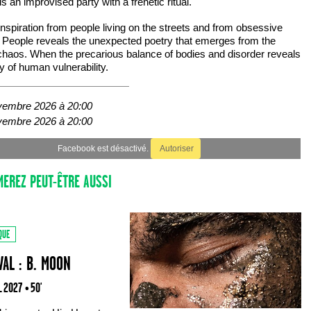
ds an improvised party with a frenetic ritual.
nspiration from people living on the streets and from obsessive
 People reveals the unexpected poetry that emerges from the
chaos. When the precarious balance of bodies and disorder reveals
y of human vulnerability.
vembre 2026 à 20:00
vembre 2026 à 20:00
Facebook est désactivé.
Autoriser
MEREZ PEUT-ÊTRE AUSSI
QUE
VAL : B. MOON
IL 2027
• 50'