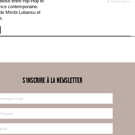
iose entre Hip-Hop et
@ Hichem Dahes
nce contemporaine.
 de Mimbi Lubansu et
s.
S'INSCRIRE À LA NEWSLETTER