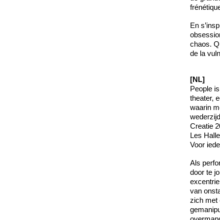
frénétiqu
En s’insp
obsession
chaos. Qu
de la vul
[NL]
People is
theater, 
waarin me
wederzij
Creatie 2
Les Hall
Voor iede
Als perfo
door te j
excentrie
van onsta
zich met 
gemanipul
overmand