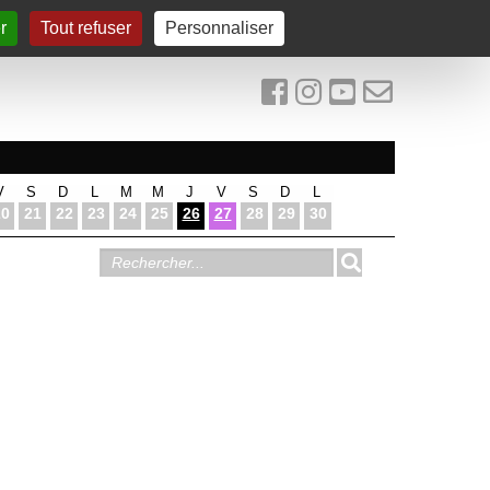
r
Tout refuser
Personnaliser
V
S
D
L
M
M
J
V
S
D
L
20
21
22
23
24
25
26
27
28
29
30