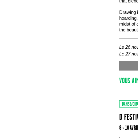
that blen
Drawing i
hoarding,
midst of 
the beaut
Le 26 no
Le 27 no
VOUS AI
DANSE/CIR
D FESTI
8 › 10 AVR