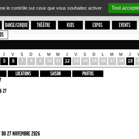
nne le contrôle sur ceux que vous souhaitez activer
Tout accepte
DANSE/CIRQUE
THÉÂTRE
KIDS
EXPOS
EVENTS
OS
J
V
S
D
L
M
M
J
V
S
D
L
M
M
J
5
6
7
8
9
10
11
12
13
14
15
16
17
18
19
LOCATIONS
SAISON
PHOTOS
7
6 27
 DU 27 NOVEMBRE 2026