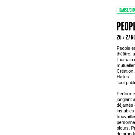
DANSE/CIR
PEOP
26 › 27 
People es
théâtre, 
l’humain 
mutuelle
Création
Halles
Tout publ
Performeu
jonglant 
déjantés 
instables
trouvaill
personnag
pleurs. P
de grande