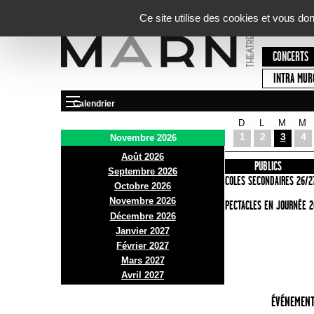
Panneau de gestion des cookies
Ce site utilise des cookies et vous do
CONCERTS
INTRA MUR
Calendrier
D
L
M
M
Le Marni
1
2
3
4
Novembre 2026
Août 2026
PRÉSENTATION
INFOS PRATIQUES
PUBLICS
Septembre 2026
ACCES
ECOLES SECONDAIRES 26/2
Octobre 2026
Novembre 2026
BAR ET BISTRO
SPECTACLES EN JOURNÉE 2
Décembre 2026
BILLETTERIE
Janvier 2027
Février 2027
Mars 2027
Avril 2027
ÉVÉNEMENT