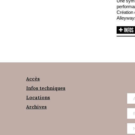
Une symb
performa
Création
Alleyway
Accès
Infos techniques
Locations
Archives