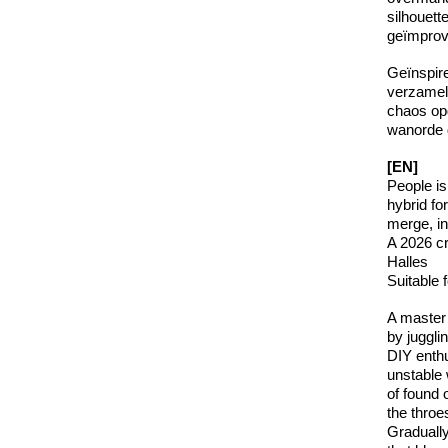
silhouett
geïmprovi
Geïnspire
verzamel
chaos op
wanorde 
[EN]
People is
hybrid fo
merge, in
A 2026 cr
Halles
Suitable 
A master 
by juggli
DIY enthu
unstable 
of found 
the throe
Gradually