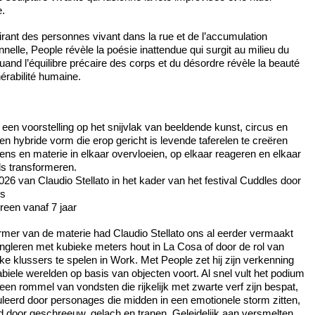
e.
irant des personnes vivant dans la rue et de l’accumulation
nelle, People révèle la poésie inattendue qui surgit au milieu du
and l’équilibre précaire des corps et du désordre révèle la beauté
nérabilité humaine.
 een voorstelling op het snijvlak van beeldende kunst, circus en
een hybride vorm die erop gericht is levende taferelen te creëren
ns en materie in elkaar overvloeien, op elkaar reageren en elkaar
ds transformeren.
026 van Claudio Stellato in het kader van het festival Cuddles door
es
reen vanaf 7 jaar
rmer van de materie had Claudio Stellato ons al eerder vermaakt
ongleren met kubieke meters hout in La Cosa of door de rol van
ke klussers te spelen in Work. Met People zet hij zijn verkenning
biele werelden op basis van objecten voort. Al snel vult het podium
een rommel van vondsten die rijkelijk met zwarte verf zijn bespat,
eerd door personages die midden in een emotionele storm zitten,
 door geschreeuw, gelach en tranen. Geleidelijk aan versmelten