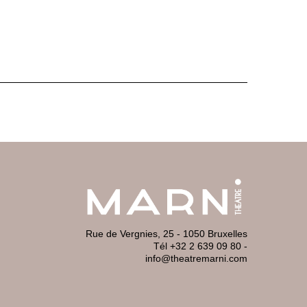
Rue de Vergnies, 25 - 1050 Bruxelles
Tél +32 2 639 09 80
-
info@theatremarni.com