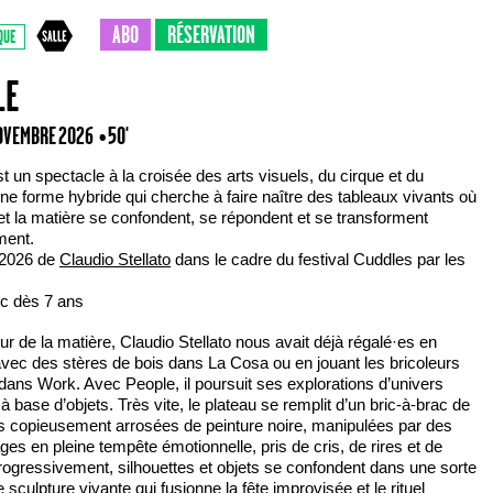
ABO
RÉSERVATION
QUE
LE
NOVEMBRE 2026
• 50'
t un spectacle à la croisée des arts visuels, du cirque et du
une forme hybride qui cherche à faire naître des tableaux vivants où
et la matière se confondent, se répondent et se transforment
ment.
 2026 de
Claudio Stellato
dans le cadre du festival Cuddles par les
ic dès 7 ans
r de la matière, Claudio Stellato nous avait déjà régalé·es en
avec des stères de bois dans La Cosa ou en jouant les bricoleurs
dans Work. Avec People, il poursuit ses explorations d’univers
 à base d’objets. Très vite, le plateau se remplit d’un bric-à-brac de
es copieusement arrosées de peinture noire, manipulées par des
es en pleine tempête émotionnelle, pris de cris, de rires et de
rogressivement, silhouettes et objets se confondent dans une sorte
 sculpture vivante qui fusionne la fête improvisée et le rituel