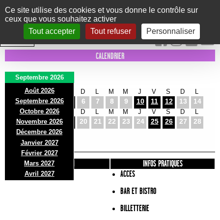
Panneau de gestion des cookies
Ce site utilise des cookies et vous donne le contrôle sur
ceux que vous souhaitez activer
Le Marni
CONCERTS
DANSE/CIRQUE
THÉÂTRE
KIDS
EXPOS
EVENTS
Tout accepter
Tout refuser
Personnaliser
INTRA MUROS
CALENDRIER
Septembre 2026
Août 2026
M
M
J
V
S
D
L
M
M
J
V
S
D
L
Septembre 2026
1
2
3
4
5
6
7
8
9
10
11
12
13
14
Octobre 2026
M
M
J
V
S
D
L
M
M
J
V
S
D
L
15
16
17
18
19
20
21
22
23
24
25
26
27
28
Novembre 2026
M
M
Décembre 2026
29
30
Janvier 2027
Février 2027
PRÉSENTATION
INFOS PRATIQUES
Mars 2027
ACCES
Avril 2027
BAR ET BISTRO
BILLETTERIE