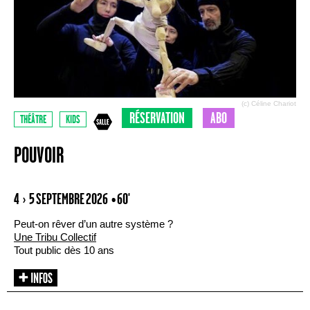
(c) Céline Chariot
RÉSERVATION
ABO
THÉÂTRE
KIDS
POUVOIR
4 › 5 SEPTEMBRE 2026
• 60'
Peut-on rêver d’un autre système ?
Une Tribu Collectif
Tout public dès 10 ans