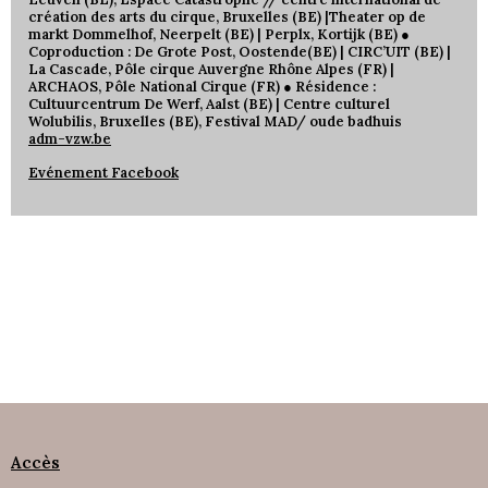
création des arts du cirque, Bruxelles (BE) |Theater op de
markt Dommelhof, Neerpelt (BE) | Perplx, Kortijk (BE) ●
Coproduction : De Grote Post, Oostende(BE) | CIRC’UIT (BE) |
La Cascade, Pôle cirque Auvergne Rhône Alpes (FR) |
ARCHAOS, Pôle National Cirque (FR) ● Résidence :
Cultuurcentrum De Werf, Aalst (BE) | Centre culturel
Wolubilis, Bruxelles (BE), Festival MAD/ oude badhuis
adm-vzw.be
Evénement Facebook
Accès