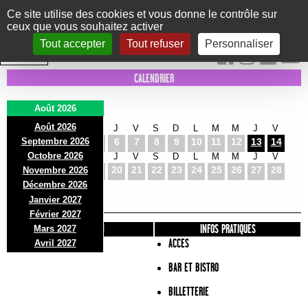
Panneau de gestion des cookies
Ce site utilise des cookies et vous donne le contrôle sur
ceux que vous souhaitez activer
Le Marni
CONCERTS
DANSE/CIRQUE
THÉÂTRE
KIDS
EXPOS
EVENTS
Tout accepter
Tout refuser
Personnaliser
INTRA MUROS
CALENDRIER
Août 2026
Août 2026
S
D
L
M
M
J
V
S
D
L
M
M
J
V
Septembre 2026
1
2
3
4
5
6
7
8
9
10
11
12
13
14
Octobre 2026
S
D
L
M
M
J
V
S
D
L
M
M
J
V
15
16
17
18
19
20
21
22
23
24
25
26
27
28
Novembre 2026
S
D
L
Décembre 2026
29
30
31
Janvier 2027
Février 2027
PRÉSENTATION
INFOS PRATIQUES
Mars 2027
ACCES
Avril 2027
BAR ET BISTRO
BILLETTERIE