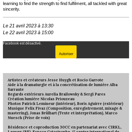
learning to find the strength to find fulfilment, all tackled with great
sincerity.
Le 21 avril 2023 à 13:30
Le 22 avril 2023 à 15:00
Facebook est désactivé.
Autoriser
Artistes et créateurs Jesse Huygh et Rocio Garrote
Aide à la dramaturgie et à la concrétisation de lumière Alba
Sarraute
Regards extérieurs Aurelia Brailowsky & Sergi Pares
Création lumière Nicolas Priouzeau
Photos Patrick Lemineur (intérieur), Boris Aguirre (extérieur)
Musique Felix Fivaz (Composition, enregistrement, mixage &
mastering), Jonas Brülhart (Texte et interprétation), Marco
Nuesch (Prise de voix)
Résidence et coproduction 30CC en partenariat avec CIRKL,
Leuven (BE), Espace Catastrophe // centre international de