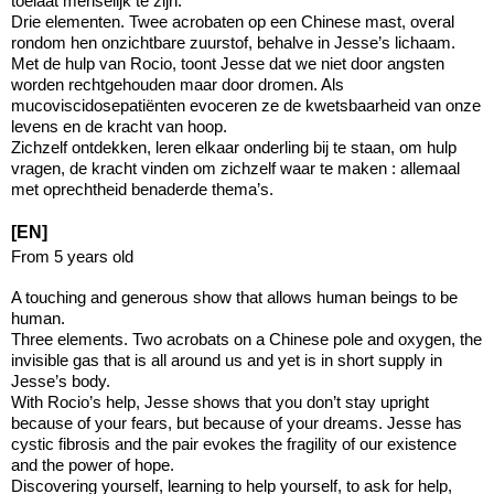
toelaat menselijk te zijn.
Drie elementen. Twee acrobaten op een Chinese mast, overal
rondom hen onzichtbare zuurstof, behalve in Jesse’s lichaam.
Met de hulp van Rocio, toont Jesse dat we niet door angsten
worden rechtgehouden maar door dromen. Als
mucoviscidosepatiënten evoceren ze de kwetsbaarheid van onze
levens en de kracht van hoop.
Zichzelf ontdekken, leren elkaar onderling bij te staan, om hulp
vragen, de kracht vinden om zichzelf waar te maken : allemaal
met oprechtheid benaderde thema’s.
[EN]
From 5 years old
A touching and generous show that allows human beings to be
human.
Three elements. Two acrobats on a Chinese pole and oxygen, the
invisible gas that is all around us and yet is in short supply in
Jesse’s body.
With Rocio’s help, Jesse shows that you don’t stay upright
because of your fears, but because of your dreams. Jesse has
cystic fibrosis and the pair evokes the fragility of our existence
and the power of hope.
Discovering yourself, learning to help yourself, to ask for help,