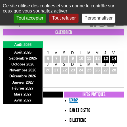
Panneau de gestion des cookies
Ce site utilise des cookies et vous donne le contrôle sur
ceux que vous souhaitez activer
Le Marni
CONCERTS
DANSE/CIRQUE
THÉÂTRE
KIDS
EXPOS
EVENTS
Tout accepter
Tout refuser
Personnaliser
INTRA MUROS
CALENDRIER
Août 2026
Août 2026
S
D
L
M
M
J
V
S
D
L
M
M
J
V
Septembre 2026
1
2
3
4
5
6
7
8
9
10
11
12
13
14
Octobre 2026
S
D
L
M
M
J
V
S
D
L
M
M
J
V
15
16
17
18
19
20
21
22
23
24
25
26
27
28
Novembre 2026
S
D
L
Décembre 2026
29
30
31
Janvier 2027
Février 2027
PRÉSENTATION
INFOS PRATIQUES
Mars 2027
ACCES
Avril 2027
BAR ET BISTRO
BILLETTERIE