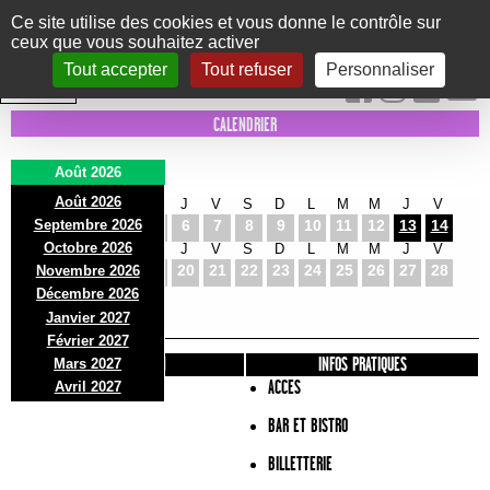
Panneau de gestion des cookies
Ce site utilise des cookies et vous donne le contrôle sur
ceux que vous souhaitez activer
Le Marni
CONCERTS
DANSE/CIRQUE
THÉÂTRE
KIDS
EXPOS
EVENTS
Tout accepter
Tout refuser
Personnaliser
INTRA MUROS
CALENDRIER
Août 2026
Août 2026
S
D
L
M
M
J
V
S
D
L
M
M
J
V
Septembre 2026
1
2
3
4
5
6
7
8
9
10
11
12
13
14
Octobre 2026
S
D
L
M
M
J
V
S
D
L
M
M
J
V
15
16
17
18
19
20
21
22
23
24
25
26
27
28
Novembre 2026
S
D
L
Décembre 2026
29
30
31
Janvier 2027
Février 2027
PRÉSENTATION
INFOS PRATIQUES
Mars 2027
ACCES
Avril 2027
BAR ET BISTRO
BILLETTERIE