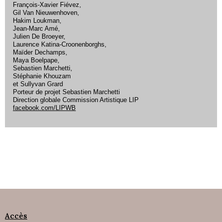
François-Xavier Fiévez,
Gil Van Nieuwenhoven,
Hakim Loukman,
Jean-Marc Amé,
Julien De Broeyer,
Laurence Katina-Croonenborghs,
Maïder Dechamps,
Maya Boelpape,
Sebastien Marchetti,
Stéphanie Khouzam
et Sullyvan Grard
Porteur de projet Sebastien Marchetti
Direction globale Commission Artistique LIP
facebook.com/LIPWB
Accès