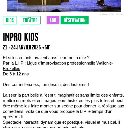
(c) Aude Vanlathem
KIDS
THÉÂTRE
ABO
RÉSERVATION
IMPRO KIDS
21 › 24 JANVIER 2026
• 60'
Et si les enfants avaient aussi leur mot à dire ?!
Par la L.I.P : Ligue d’improvisation professionnelle Wallonie-
Bruxelles
De 6 à 12 ans
Des comédien.ne.s, ton dessin, des histoires !
Laisser la part belle à l’esprit imaginatif et sans limite des enfants,
mettre en mots et en images leurs histoires les plus folles et peut
être même les faire monter sur scène pour donner la réplique aux
comédiens, voilà ce que vous propose la LIP le temps d’un
après-midi.
Spectacle interactif, dynamique et poétique, visuel et musical, il
plaira aux petits comme aux grands enfants.