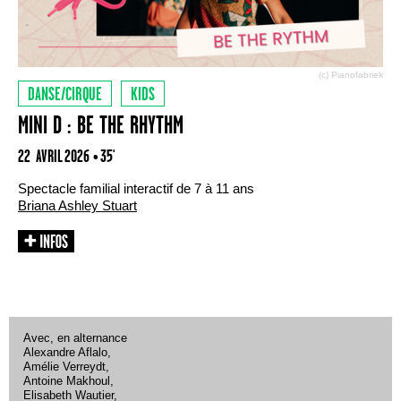
(c) Pianofabriek
DANSE/CIRQUE
KIDS
MINI D : BE THE RHYTHM
22 AVRIL 2026
• 35'
Spectacle familial interactif de 7 à 11 ans
Briana Ashley Stuart
Avec, en alternance
Alexandre Aflalo,
Amélie Verreydt,
Antoine Makhoul,
Elisabeth Wautier,