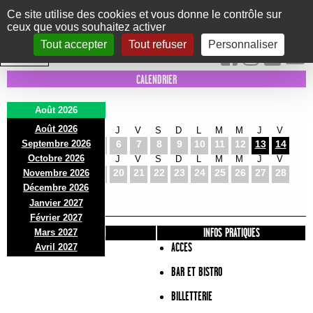
Panneau de gestion des cookies
Ce site utilise des cookies et vous donne le contrôle sur
ceux que vous souhaitez activer
Le Marni
CONCERTS
DANSE/CIRQUE
THÉÂTRE
KIDS
EXPOS
EVENTS
Tout accepter
Tout refuser
Personnaliser
INTRA MUROS
CALENDRIER
Août 2026
Août 2026
S
D
L
M
M
J
V
S
D
L
M
M
J
V
Septembre 2026
1
2
3
4
5
6
7
8
9
10
11
12
13
14
Octobre 2026
S
D
L
M
M
J
V
S
D
L
M
M
J
V
15
16
17
18
19
20
21
22
23
24
25
26
27
28
Novembre 2026
S
D
L
Décembre 2026
29
30
31
Janvier 2027
Février 2027
PRÉSENTATION
INFOS PRATIQUES
Mars 2027
ACCES
Avril 2027
BAR ET BISTRO
BILLETTERIE