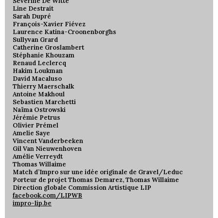
Séverine De Witte
Line Destrait
Sarah Dupré
François-Xavier Fiévez
Laurence Katina-Croonenborghs
Sullyvan Grard
Catherine Groslambert
Stéphanie Khouzam
Renaud Leclercq
Hakim Loukman
David Macaluso
Thierry Maerschalk
Antoine Makhoul
Sebastien Marchetti
Naïma Ostrowski
Jérémie Petrus
Olivier Prémel
Amelie Saye
Vincent Vanderbeeken
Gil Van Nieuwenhoven
Amélie Verreydt
Thomas Willaime
Match d’Impro sur une idée originale de Gravel/Leduc
Porteur de projet Thomas Demarez, Thomas Willaime
Direction globale Commission Artistique LIP
facebook.com/LIPWB
impro-lip.be