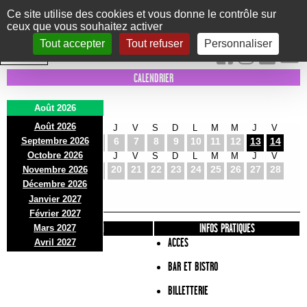
Panneau de gestion des cookies
Ce site utilise des cookies et vous donne le contrôle sur
ceux que vous souhaitez activer
Le Marni
CONCERTS
DANSE/CIRQUE
THÉÂTRE
KIDS
EXPOS
EVENTS
Tout accepter
Tout refuser
Personnaliser
INTRA MUROS
CALENDRIER
Août 2026
Août 2026
S
D
L
M
M
J
V
S
D
L
M
M
J
V
Septembre 2026
1
2
3
4
5
6
7
8
9
10
11
12
13
14
Octobre 2026
S
D
L
M
M
J
V
S
D
L
M
M
J
V
15
16
17
18
19
20
21
22
23
24
25
26
27
28
Novembre 2026
S
D
L
Décembre 2026
29
30
31
Janvier 2027
Février 2027
PRÉSENTATION
INFOS PRATIQUES
Mars 2027
ACCES
Avril 2027
BAR ET BISTRO
BILLETTERIE