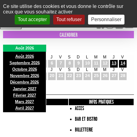
Panneau de gestion des cookies
Ce site utilise des cookies et vous donne le contrôle sur
ceux que vous souhaitez activer
Le Marni
CONCERTS
DANSE/CIRQUE
THÉÂTRE
KIDS
EXPOS
EVENTS
Tout accepter
Tout refuser
Personnaliser
INTRA MUROS
CALENDRIER
Août 2026
Août 2026
S
D
L
M
M
J
V
S
D
L
M
M
J
V
Septembre 2026
1
2
3
4
5
6
7
8
9
10
11
12
13
14
Octobre 2026
S
D
L
M
M
J
V
S
D
L
M
M
J
V
15
16
17
18
19
20
21
22
23
24
25
26
27
28
Novembre 2026
S
D
L
Décembre 2026
29
30
31
Janvier 2027
Février 2027
PRÉSENTATION
INFOS PRATIQUES
Mars 2027
ACCES
Avril 2027
BAR ET BISTRO
BILLETTERIE