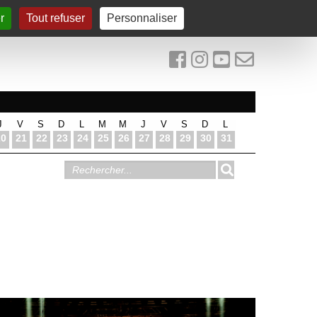
r
Tout refuser
Personnaliser
J
V
S
D
L
M
M
J
V
S
D
L
20
21
22
23
24
25
26
27
28
29
30
31