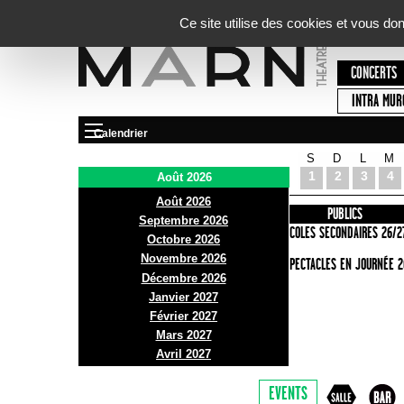
Panneau de gestion des cookies
Ce site utilise des cookies et vous do
CONCERTS
INTRA MUR
Calendrier
S
D
L
M
Le Marni
1
2
3
4
Août 2026
Août 2026
PRÉSENTATION
INFOS PRATIQUES
PUBLICS
Septembre 2026
ACCES
ECOLES SECONDAIRES 26/2
Octobre 2026
Novembre 2026
BAR ET BISTRO
SPECTACLES EN JOURNÉE 2
Décembre 2026
BILLETTERIE
Janvier 2027
Février 2027
Mars 2027
Avril 2027
EVENTS