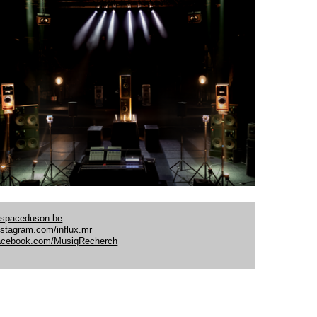
espaceduson.be
nstagram.com/influx.mr
acebook.com/MusiqRecherch