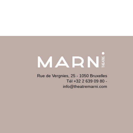
Rue de Vergnies, 25 - 1050 Bruxelles
Tél +32 2 639 09 80
-
info@theatremarni.com