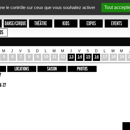
nne le contrôle sur ceux que vous souhaitez activer
Tout accepte
DANSE/CIRQUE
THÉÂTRE
KIDS
EXPOS
EVENTS
OS
M
J
V
S
D
L
M
M
J
V
S
D
L
M
M
5
6
7
8
9
10
11
12
13
14
15
16
17
18
19
LOCATIONS
SAISON
PHOTOS
7
6 27