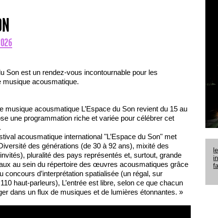
ON
2026
u Son est un rendez-vous incontournable pour les
de musique acousmatique.
l de musique acousmatique L’Espace du Son revient du 15 au
se une programmation riche et variée pour célébrer cet
.
stival acousmatique international "L’Espace du Son" met
. Diversité des générations (de 30 à 92 ans), mixité des
l
vités), pluralité des pays représentés et, surtout, grande
i
caux au sein du répertoire des œuvres acousmatiques grâce
f
 concours d’interprétation spatialisée (un régal, sur
110 haut-parleurs), L’entrée est libre, selon ce que chacun
ger dans un flux de musiques et de lumières étonnantes. »