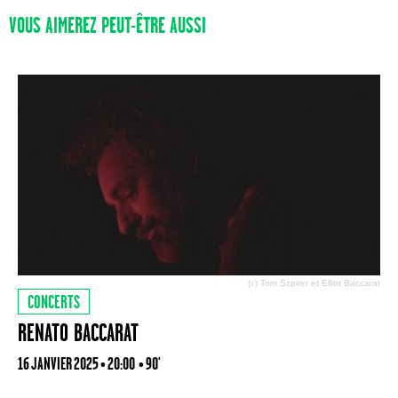
VOUS AIMEREZ PEUT-ÊTRE AUSSI
(c) Tom Szpirer et Elliot Baccarat
CONCERTS
RENATO BACCARAT
16 JANVIER 2025 • 20:00
• 90'