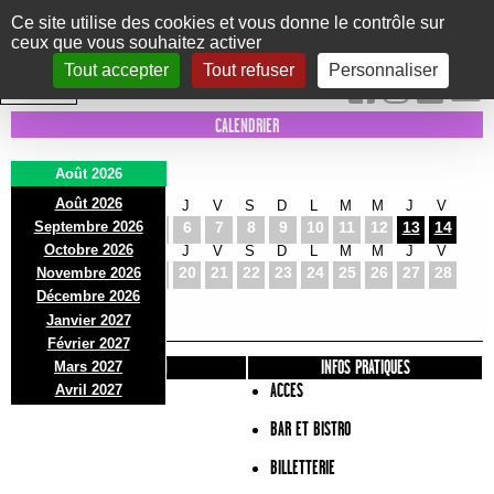
Panneau de gestion des cookies
Ce site utilise des cookies et vous donne le contrôle sur
ceux que vous souhaitez activer
Le Marni
CONCERTS
DANSE/CIRQUE
THÉÂTRE
KIDS
EXPOS
EVENTS
Tout accepter
Tout refuser
Personnaliser
INTRA MUROS
CALENDRIER
Août 2026
Août 2026
S
D
L
M
M
J
V
S
D
L
M
M
J
V
Septembre 2026
1
2
3
4
5
6
7
8
9
10
11
12
13
14
Octobre 2026
S
D
L
M
M
J
V
S
D
L
M
M
J
V
15
16
17
18
19
20
21
22
23
24
25
26
27
28
Novembre 2026
S
D
L
Décembre 2026
29
30
31
Janvier 2027
Février 2027
PRÉSENTATION
INFOS PRATIQUES
Mars 2027
ACCES
Avril 2027
BAR ET BISTRO
BILLETTERIE