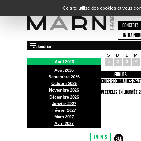
Panneau de gestion des cookies
Ce site utilise des cookies et vous do
CONCERTS
INTRA MUR
Calendrier
S
D
L
M
Le Marni
1
2
3
4
Août 2026
Août 2026
PRÉSENTATION
INFOS PRATIQUES
PUBLICS
Septembre 2026
ACCES
ECOLES SECONDAIRES 26/2
Octobre 2026
Novembre 2026
BAR ET BISTRO
SPECTACLES EN JOURNÉE 2
Décembre 2026
BILLETTERIE
Janvier 2027
Février 2027
Mars 2027
Avril 2027
EVENTS