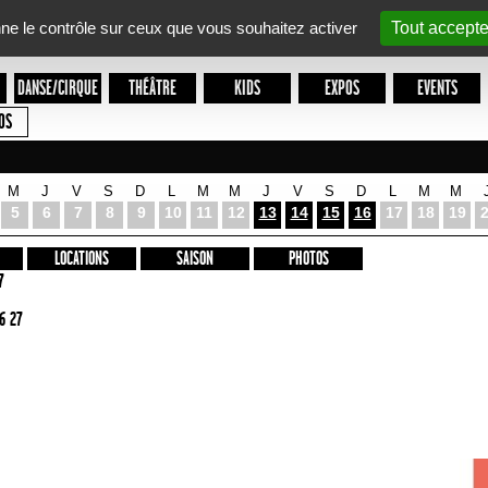
nne le contrôle sur ceux que vous souhaitez activer
Tout accepte
DANSE/CIRQUE
THÉÂTRE
KIDS
EXPOS
EVENTS
OS
M
J
V
S
D
L
M
M
J
V
S
D
L
M
M
5
6
7
8
9
10
11
12
13
14
15
16
17
18
19
LOCATIONS
SAISON
PHOTOS
7
6 27