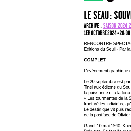
LE SEAU : SOU
ARCHIVE :
SAISON 2024-
1ER OCTOBRE 2024 • 20:00
RENCONTRE SPECTACLE 
Editions du Seuil - Par l
COMPLET
L’événement graphique et
Le 20 septembre est par
Tinel aux éditons du Seu
la puissance et à la forc
« Les tourmentes de la S
fracturé les individus, qu
Le destin que vit puis rac
de la postface de Olivie
Gand, 10 mai 1940. Koen