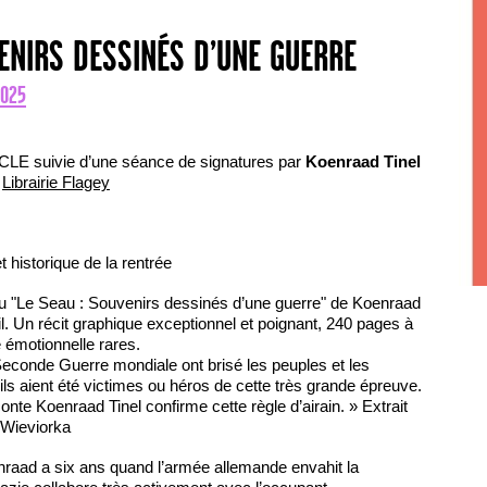
VENIRS DESSINÉS D’UNE GUERRE
2025
suivie d’une séance de signatures par
Koenraad Tinel
a
Librairie Flagey
 historique de la rentrée
u "Le Seau : Souvenirs dessinés d’une guerre" de Koenraad
il. Un récit graphique exceptionnel et poignant, 240 pages à
e émotionnelle rares.
econde Guerre mondiale ont brisé les peuples et les
’ils aient été victimes ou héros de cette très grande épreuve.
onte Koenraad Tinel confirme cette règle d’airain. » Extrait
r Wieviorka
raad a six ans quand l’armée allemande envahit la