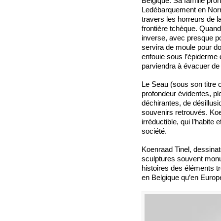
Belgique. Sa famille pron
Ledébarquement en Norma
travers les horreurs de la
frontière tchèque. Quand
inverse, avec presque p
servira de moule pour don
enfouie sous l’épiderme 
parviendra à évacuer d
Le Seau (sous son titre o
profondeur évidentes, p
déchirantes, de désillus
souvenirs retrouvés. Koe
irréductible, qui l’habite 
société.
Koenraad Tinel, dessinat
sculptures souvent monu
histoires des éléments t
en Belgique qu’en Europ