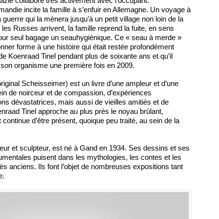
azie collabore très activement avec l’occupant.
ndie incite la famille à s’enfuir en Allemagne. Un voyage à
 guerre qui la mènera jusqu’à un petit village non loin de la
 les Russes arrivent, la famille reprend la fuite, en sens
our seul bagage un seauhygiénique. Ce « seau à merde »
ner forme à une histoire qui était restée profondément
de Koenraad Tinel pendant plus de soixante ans et qu’il
e son organisme une première fois en 2009.
riginal Scheisseimer) est un livre d’une ampleur et d’une
lein de noirceur et de compassion, d’expériences
ions dévastatrices, mais aussi de vieilles amitiés et de
nraad Tinel approche au plus près le noyau brûlant,
et continue d’être présent, quoique peu traité, au sein de la
eur et sculpteur, est né à Gand en 1934. Ses dessins et ses
mentales puisent dans les mythologies, les contes et les
rès anciens. Ils font l’objet de nombreuses expositions tant
e.