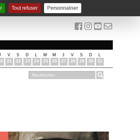
r
Tout refuser
Personnaliser
J
V
S
D
L
M
M
J
V
S
D
L
20
21
22
23
24
25
26
27
28
29
30
31