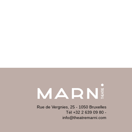
Rue de Vergnies, 25 - 1050 Bruxelles
Tél +32 2 639 09 80
-
info@theatremarni.com