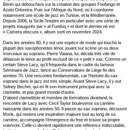
Bénin qui débouchera sur la création des groupes Foofango et
Azeto Orkestra. Puis sur l’Afrique du Nord, où il coordonne
notamment une école de jazz en Tunisie, et la Méditerranée.
Depuis 2006, la Sicile l’inspire en particulier avec une série de
projets inaugurés par « al Funduq » et dont le dernier né est
« Camera obscura », album sorti en novembre 2024.
Dans les années 80, il y eut une espèce de mode qui toucha la
plupart des saxophonistes ténor, jouant sur scène un ou deux
morceaux au soprano. Pierre Vaiana, lui, décida très vite de
délaisser le ténor au profit exclusif de ce « petit » sax. Comme un
certain Steve Lacy, qu’il fréquenta dans le cadre du fameux
Séminaire de Jazz, lancé au Conservatoire de Liège fin des
années 70. Une rencontre fondamentale, car l’histoire du sax
soprano dans le jazz est très simple. Avant Steve Lacy, il y eut
Sidney Bechet, qui en fit son instrument principal avec la
clarinette, et pas grand monde d’autre.
D’abord clarinettiste et membre de formations dixieland, la
rencontre de Lacy avec Cecil Taylor bouleverse sa carrière
naissante dans les années 50. Il passe au sax soprano, découvre
Monk, qui restera une inspiration majeure tout au long de sa
carrière, accompagne l’émergence du free et trouve sa propre
voie/voix. Celle-ci devient rapidement une référence indiscutable,