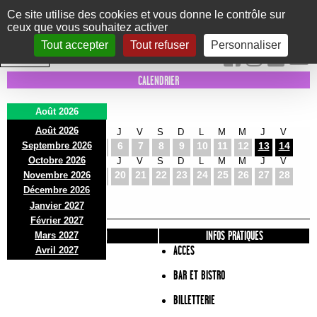
Panneau de gestion des cookies
Ce site utilise des cookies et vous donne le contrôle sur
ceux que vous souhaitez activer
Le Marni
CONCERTS
DANSE/CIRQUE
THÉÂTRE
KIDS
EXPOS
EVENTS
Tout accepter
Tout refuser
Personnaliser
INTRA MUROS
CALENDRIER
Août 2026
Août 2026
S
D
L
M
M
J
V
S
D
L
M
M
J
V
Septembre 2026
1
2
3
4
5
6
7
8
9
10
11
12
13
14
Octobre 2026
S
D
L
M
M
J
V
S
D
L
M
M
J
V
15
16
17
18
19
20
21
22
23
24
25
26
27
28
Novembre 2026
S
D
L
Décembre 2026
29
30
31
Janvier 2027
Février 2027
PRÉSENTATION
INFOS PRATIQUES
Mars 2027
ACCES
Avril 2027
BAR ET BISTRO
BILLETTERIE