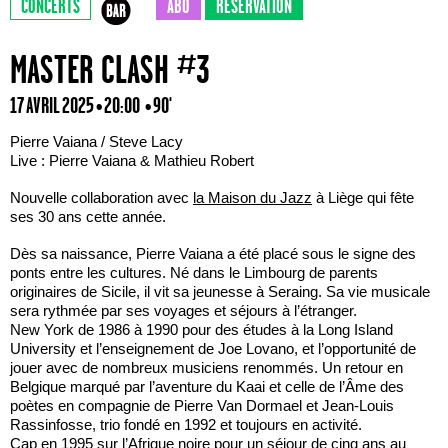
CONCERTS
ABO
RÉSERVATION
MASTER CLASH #3
17 AVRIL 2025 • 20:00
• 90'
Pierre Vaiana / Steve Lacy
Live : Pierre Vaiana & Mathieu Robert
Nouvelle collaboration avec
la Maison du Jazz
à Liège qui fête
ses 30 ans cette année.
Dès sa naissance, Pierre Vaiana a été placé sous le signe des
ponts entre les cultures. Né dans le Limbourg de parents
originaires de Sicile, il vit sa jeunesse à Seraing. Sa vie musicale
sera rythmée par ses voyages et séjours à l’étranger.
New York de 1986 à 1990 pour des études à la Long Island
University et l’enseignement de Joe Lovano, et l’opportunité de
jouer avec de nombreux musiciens renommés. Un retour en
Belgique marqué par l’aventure du Kaai et celle de l’Âme des
poètes en compagnie de Pierre Van Dormael et Jean-Louis
Rassinfosse, trio fondé en 1992 et toujours en activité.
Cap en 1995 sur l’Afrique noire pour un séjour de cinq ans au