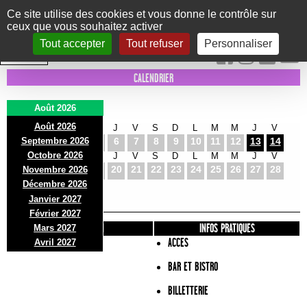
Panneau de gestion des cookies
Ce site utilise des cookies et vous donne le contrôle sur
ceux que vous souhaitez activer
Le Marni
CONCERTS
DANSE/CIRQUE
THÉÂTRE
KIDS
EXPOS
EVENTS
Tout accepter
Tout refuser
Personnaliser
INTRA MUROS
CALENDRIER
Août 2026
Août 2026
S
D
L
M
M
J
V
S
D
L
M
M
J
V
Septembre 2026
1
2
3
4
5
6
7
8
9
10
11
12
13
14
Octobre 2026
S
D
L
M
M
J
V
S
D
L
M
M
J
V
15
16
17
18
19
20
21
22
23
24
25
26
27
28
Novembre 2026
S
D
L
Décembre 2026
29
30
31
Janvier 2027
Février 2027
PRÉSENTATION
INFOS PRATIQUES
Mars 2027
ACCES
Avril 2027
BAR ET BISTRO
BILLETTERIE