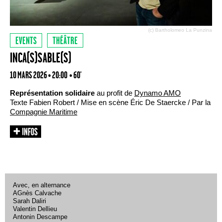
(c) Bartholomeo La Punzina
EVENTS
THÉÂTRE
INCA(S)SABLE(S)
10 MARS 2026 • 20:00
• 60'
Représentation solidaire
au profit de
Dynamo AMO
Texte Fabien Robert / Mise en scène Éric De Staercke / Par la
Compagnie Maritime
Avec, en alternance
AGnès Calvache
Sarah Daliri
Valentin Dellieu
Antonin Descampe