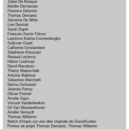
Julien De Broeyer
Maïder Dechamps
Florence Delorme
Thomas Demarez
Séverine De Witte
Line Destrait
Sarah Dupré
François-Xavier Fiévez
Laurence Katina-Croonenborghs
Sullyvan Grard
Catherine Groslambert
Stéphanie Khouzam
Renaud Leclercq
Hakim Loukman
David Macaluso
Thierry Maerschalk
Antoine Makhoul
Sebastien Marchetti
Naïma Ostrowski
Jérémie Petrus
Olivier Prémel
Amelie Saye
Vincent Vanderbeeken
Gil Van Nieuwenhoven
Amélie Verreydt
Thomas Willaime
Match d’Impro sur une idée originale de Gravel/Leduc
Porteur de projet Thomas Demarez, Thomas Willaime