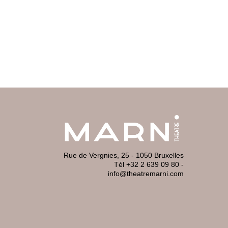
Rue de Vergnies, 25 - 1050 Bruxelles
Tél +32 2 639 09 80
-
info@theatremarni.com