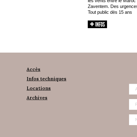
les vents entre le Maroc
Zaventem. Des urgences d
Tout public dès 15 ans
Accès
Infos techniques
Locations
Archives