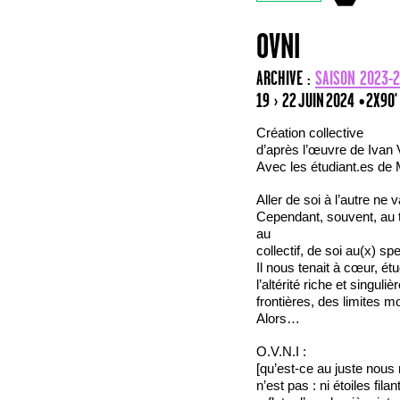
OVNI
ARCHIVE :
SAISON 2023-
19 › 22 JUIN 2024
• 2X90'
Création collective
d’après l’œuvre de Ivan 
Avec les étudiant.es de
Aller de soi à l’autre ne 
Cependant, souvent, au th
au
collectif, de soi au(x) sp
Il nous tenait à cœur, é
l’altérité riche et singul
frontières, des limites m
Alors…
O.V.N.I :
[qu’est-ce au juste nou
n’est pas : ni étoiles fila