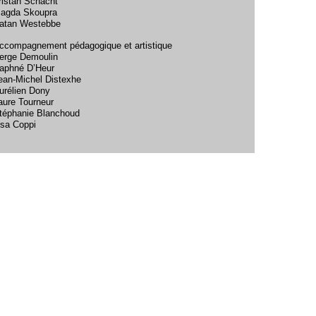
ristan Schacht
agda Skoupra
atan Westebbe
ccompagnement pédagogique et artistique
erge Demoulin
aphné D’Heur
ean-Michel Distexhe
urélien Dony
aure Tourneur
téphanie Blanchoud
isa Coppi