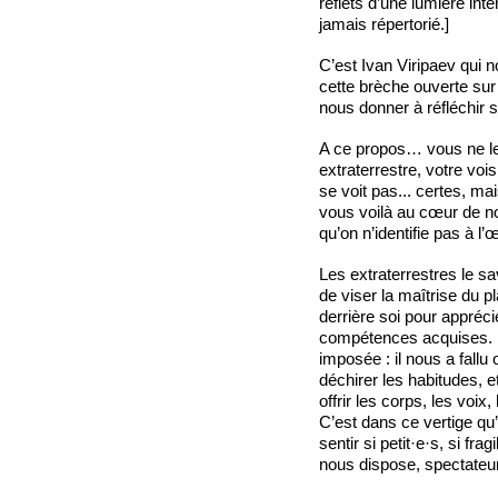
reflets d’une lumière inter
jamais répertorié.]
C’est Ivan Viripaev qui 
cette brèche ouverte sur l
nous donner à réfléchir 
A ce propos… vous ne le 
extraterrestre, votre voi
se voit pas... certes, ma
vous voilà au cœur de nos
qu’on n’identifie pas à l’
Les extraterrestres le sa
de viser la maîtrise du pl
derrière soi pour appréc
compétences acquises. N
imposée : il nous a fallu 
déchirer les habitudes, et
offrir les corps, les voix
C’est dans ce vertige qu’
sentir si petit·e·s, si fra
nous dispose, spectateu