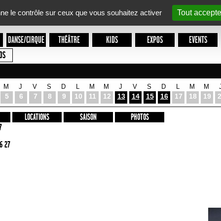
nne le contrôle sur ceux que vous souhaitez activer
Tout accepte
DANSE/CIRQUE
THÉÂTRE
KIDS
EXPOS
EVENTS
OS
M
J
V
S
D
L
M
M
J
V
S
D
L
M
M
5
6
7
8
9
10
11
12
13
14
15
16
17
18
19
LOCATIONS
SAISON
PHOTOS
7
6 27