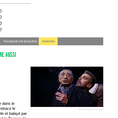
0
0
0
0
Facebook est désactivé.
Autoriser
RE AUSSI
 dans le
etrace le
(c) Alexandre Drouet
le et balayé par