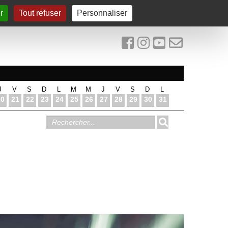
r
Tout refuser
Personnaliser
J
V
S
D
L
M
M
J
V
S
D
L
20
21
22
23
24
25
26
27
28
29
30
31