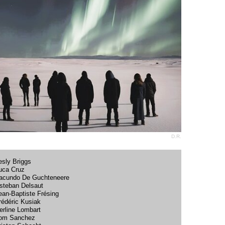
D.R.
esly Briggs
uca Cruz
acundo De Guchteneere
steban Delsaut
ean-Baptiste Frésing
rédéric Kusiak
erline Lombart
om Sanchez