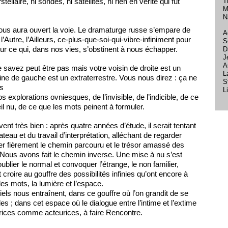
T
stellaire, ni sondes, ni satellites, ni rien en vérité qui fut
M
N
nous aura ouvert la voie. Le dramaturge russe s’empare de
A
’Autre, l’Ailleurs, ce-plus-que-soi-qui-vibre-infiniment pour
S
sur ce qui, dans nos vies, s’obstinent à nous échapper.
D
J
A
savez peut être pas mais votre voisin de droite est un
L
sine de gauche est un extraterrestre. Vous nous direz : ça ne
S
is
L
 explorations ovniesques, de l’invisible, de l’indicible, de ce
œil nu, de ce que les mots peinent à formuler.
vent très bien : après quatre années d’étude, il serait tentant
ateau et du travail d’interprétation, alléchant de regarder
ier fièrement le chemin parcouru et le trésor amassé des
ous avons fait le chemin inverse. Une mise à nu s’est
oublier le normal et convoquer l’étrange, le non familier,
 croire au gouffre des possibilités infinies qu’ont encore à
, les mots, la lumière et l’espace.
iels nous entraînent, dans ce gouffre où l’on grandit de se
giles ; dans cet espace où le dialogue entre l’intime et l’extime
rices comme acteurices, à faire Rencontre.