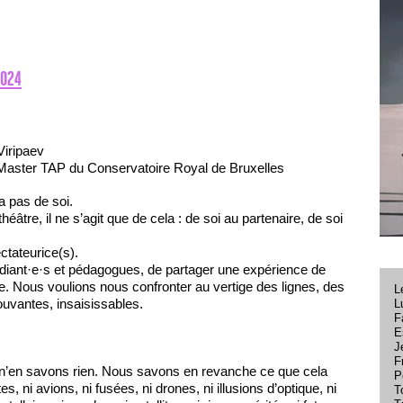
2024
Viripaev
 Master TAP du Conservatoire Royal de Bruxelles
va pas de soi.
éâtre, il ne s’agit que de cela : de soi au partenaire, de soi
ectateurice(s).
tudiant·e·s et pédagogues, de partager une expérience de
ière. Nous voulions nous confronter au vertige des lignes, des
L
ouvantes, insaisissables.
L
F
E
J
F
s n’en savons rien. Nous savons en revanche ce que cela
P
ntes, ni avions, ni fusées, ni drones, ni illusions d’optique, ni
T