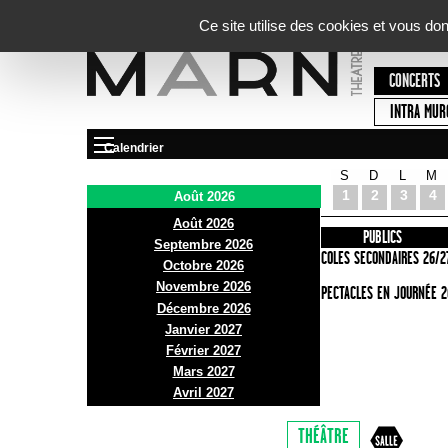
Panneau de gestion des cookies
Ce site utilise des cookies et vous do
CONCERTS
INTRA MUR
Calendrier
S
D
L
M
Le Marni
1
2
3
4
Août 2026
Août 2026
PRÉSENTATION
INFOS PRATIQUES
PUBLICS
Septembre 2026
ACCES
ECOLES SECONDAIRES 26/2
Octobre 2026
Novembre 2026
BAR ET BISTRO
SPECTACLES EN JOURNÉE 2
Décembre 2026
BILLETTERIE
Janvier 2027
Février 2027
Mars 2027
Avril 2027
THÉÂTRE