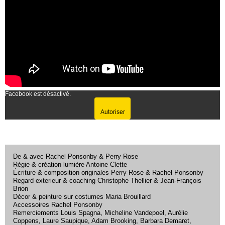
Facebook est désactivé.
Autoriser
De & avec Rachel Ponsonby & Perry Rose
Régie & création lumière Antoine Clette
Écriture & composition originales Perry Rose & Rachel Ponsonby
Regard exterieur & coaching Christophe Thellier & Jean-François
Brion
Décor & peinture sur costumes Maria Brouillard
Accessoires Rachel Ponsonby
Remerciements Louis Spagna, Micheline Vandepoel, Aurélie
Coppens, Laure Saupique, Adam Brooking, Barbara Demaret,