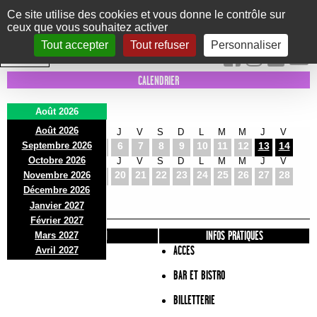
Panneau de gestion des cookies
Ce site utilise des cookies et vous donne le contrôle sur
ceux que vous souhaitez activer
Le Marni
CONCERTS
DANSE/CIRQUE
THÉÂTRE
KIDS
EXPOS
EVENTS
Tout accepter
Tout refuser
Personnaliser
INTRA MUROS
CALENDRIER
Août 2026
Août 2026
S
D
L
M
M
J
V
S
D
L
M
M
J
V
Septembre 2026
1
2
3
4
5
6
7
8
9
10
11
12
13
14
Octobre 2026
S
D
L
M
M
J
V
S
D
L
M
M
J
V
15
16
17
18
19
20
21
22
23
24
25
26
27
28
Novembre 2026
S
D
L
Décembre 2026
29
30
31
Janvier 2027
Février 2027
PRÉSENTATION
INFOS PRATIQUES
Mars 2027
ACCES
Avril 2027
BAR ET BISTRO
BILLETTERIE