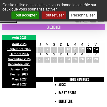
Panneau de gestion des cookies
Ce site utilise des cookies et vous donne le contrôle sur
ceux que vous souhaitez activer
Le Marni
CONCERTS
DANSE/CIRQUE
THÉÂTRE
KIDS
EXPOS
EVENTS
Tout accepter
Tout refuser
Personnaliser
INTRA MUROS
CALENDRIER
Août 2026
Août 2026
S
D
L
M
M
J
V
S
D
L
M
M
J
V
Septembre 2026
1
2
3
4
5
6
7
8
9
10
11
12
13
14
Octobre 2026
S
D
L
M
M
J
V
S
D
L
M
M
J
V
15
16
17
18
19
20
21
22
23
24
25
26
27
28
Novembre 2026
S
D
L
Décembre 2026
29
30
31
Janvier 2027
Février 2027
PRÉSENTATION
INFOS PRATIQUES
Mars 2027
ACCES
Avril 2027
BAR ET BISTRO
BILLETTERIE