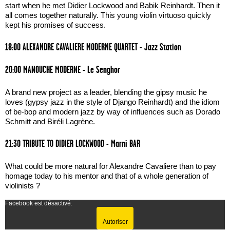
start when he met Didier Lockwood and Babik Reinhardt. Then it
all comes together naturally. This young violin virtuoso quickly
kept his promises of success.
18:00 ALEXANDRE CAVALIERE MODERNE QUARTET - Jazz Station
20:00 MANOUCHE MODERNE - Le Senghor
A brand new project as a leader, blending the gipsy music he
loves (gypsy jazz in the style of Django Reinhardt) and the idiom
of be-bop and modern jazz by way of influences such as Dorado
Schmitt and Biréli Lagrène.
21:30 TRIBUTE TO DIDIER LOCKWOOD - Marni BAR
What could be more natural for Alexandre Cavaliere than to pay
homage today to his mentor and that of a whole generation of
violinists ?
Facebook est désactivé.
Autoriser