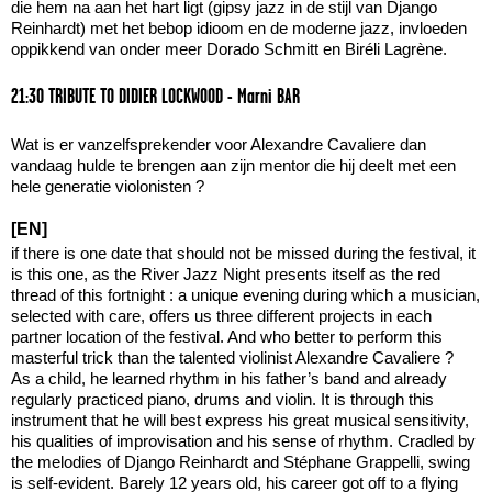
die hem na aan het hart ligt (gipsy jazz in de stijl van Django
Reinhardt) met het bebop idioom en de moderne jazz, invloeden
oppikkend van onder meer Dorado Schmitt en Biréli Lagrène.
21:30 TRIBUTE TO DIDIER LOCKWOOD - Marni BAR
Wat is er vanzelfsprekender voor Alexandre Cavaliere dan
vandaag hulde te brengen aan zijn mentor die hij deelt met een
hele generatie violonisten ?
[EN]
if there is one date that should not be missed during the festival, it
is this one, as the River Jazz Night presents itself as the red
thread of this fortnight : a unique evening during which a musician,
selected with care, offers us three different projects in each
partner location of the festival. And who better to perform this
masterful trick than the talented violinist Alexandre Cavaliere ?
As a child, he learned rhythm in his father’s band and already
regularly practiced piano, drums and violin. It is through this
instrument that he will best express his great musical sensitivity,
his qualities of improvisation and his sense of rhythm. Cradled by
the melodies of Django Reinhardt and Stéphane Grappelli, swing
is self-evident. Barely 12 years old, his career got off to a flying