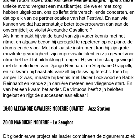
als een soort rode draad van deze veertiendaagse. Tijdens deze
unieke avond vergast een muzikant(e), die we er met zorg
hebben uitgekozen, ons op liefst drie verschillende concerten, en
dat op elk van de partnerlocaties van het Festival. En aan wie
kunnen we dat huzarenstukje beter toevertrouwen dan aan de
onvermijdelijke violist Alexandre Cavaliere ?
Als kind maakt hij via de band van zijn vader kennis met het
ritme, en algauw begon hij geregeld te repeteren op de piano, de
drums en de viool. Met dat laatste instrument kan hij zijn grote
muzikale gevoeligheid, zijn improvisatietalent en zijn gevoel voor
ritme het best tot uitdrukking brengen. Hij werd in slaap gewiegd
met de melodieën van Django Reinhardt en Stéphane Grappelli,
en zo kwam hij haast als vanzelf bij de swing terecht. Toen hij
amper 12 was, maakte hij kennis met Didier Lockwood en Babik
Reinhardt en kende zijn carrière meteen een vliegende start. En
van het een kwam het ander. De virtuoos heeft zijn beloften
ingelost en rijgt de successen aan elkaar !
18:00 ALEXANDRE CAVALIERE MODERNE QUARTET - Jazz Station
20:00 MANOUCHE MODERNE - Le Senghor
Dit gloednieuwe project als leader combineert de zigeunermuziek