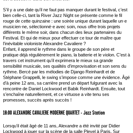
S’il y a une date qu’il ne faut pas manquer durant le festival, c’est
bien celle-ci, tant la River Jazz Night se présente comme le fil
rouge de cette quinzaine : une soirée unique durant laquelle un·e
musicien·ne, sélectionné·e avec soin, nous offre trois projets
différents le même soir, dans chacun des lieux partenaires du
Festival. Et qui de mieux pour effectuer ce tour de maître que
l’inévitable violoniste Alexandre Cavaliere ?
Enfant, il apprend le rythme dans le groupe de son père et
pratique déjà régulièrement le piano, la batterie et le violon. C’est à
travers cet instrument qu’il exprimera le mieux sa grande
sensibilité musicale, ses qualités d’improvisation et son sens du
rythme. Bercé par les mélodies de Django Reinhardt et de
Stéphane Grappelli, le swing s’impose comme une évidence. Âgé
d’à peine 12 ans, sa carrière prend un départ fulgurant avec la
rencontre de Daniel Lockwood et Babik Reinhardt. Ensuite, tout
s’enchaîne naturellement, et ce virtuose a vite tenu ses
promesses, succès après succès !
18:00 ALEXANDRE CAVALIERE MODERNE QUARTET - Jazz Station
Lorsqu’il était âgé de 11 ans, Alexandre a été invité par Didier
Lockwood à jouer sur la scène de la salle Pleyel à Paris. Sur