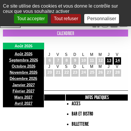
Panneau de gestion des cookies
Ce site utilise des cookies et vous donne le contrôle sur
ceux que vous souhaitez activer
Le Marni
CONCERTS
DANSE/CIRQUE
THÉÂTRE
KIDS
EXPOS
EVENTS
Tout accepter
Tout refuser
Personnaliser
INTRA MUROS
CALENDRIER
Août 2026
Août 2026
S
D
L
M
M
J
V
S
D
L
M
M
J
V
Septembre 2026
1
2
3
4
5
6
7
8
9
10
11
12
13
14
Octobre 2026
S
D
L
M
M
J
V
S
D
L
M
M
J
V
15
16
17
18
19
20
21
22
23
24
25
26
27
28
Novembre 2026
S
D
L
Décembre 2026
29
30
31
Janvier 2027
Février 2027
PRÉSENTATION
INFOS PRATIQUES
Mars 2027
ACCES
Avril 2027
BAR ET BISTRO
BILLETTERIE