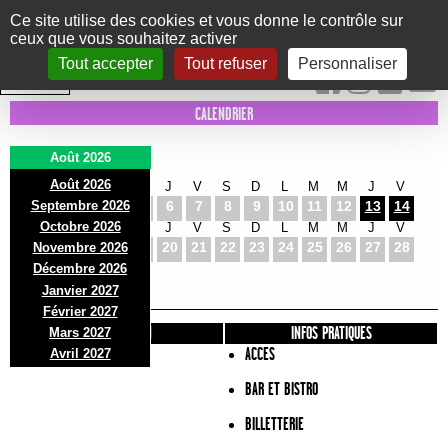
Panneau de gestion des cookies
Ce site utilise des cookies et vous donne le contrôle sur
ceux que vous souhaitez activer
Le Marni
CONCERTS
DANSE/CIRQUE
THÉÂTRE
KIDS
EXPOS
EVENTS
Tout accepter
Tout refuser
Personnaliser
INTRA MUROS
CALENDRIER
Août 2026
Août 2026
S
D
L
M
M
J
V
S
D
L
M
M
J
V
Septembre 2026
1
2
3
4
5
6
7
8
9
10
11
12
13
14
Octobre 2026
S
D
L
M
M
J
V
S
D
L
M
M
J
V
15
16
17
18
19
20
21
22
23
24
25
26
27
28
Novembre 2026
S
D
L
Décembre 2026
29
30
31
Janvier 2027
Février 2027
PRÉSENTATION
INFOS PRATIQUES
Mars 2027
ACCES
Avril 2027
BAR ET BISTRO
BILLETTERIE