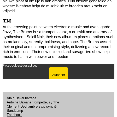
nieuwe plaat af die rijk is aan emoties. Hun nieuwe gebeitelde en
woeste liveshow helpt de muziek uit te broeden met kracht en
vrijheid.
[EN]
At the crossing point between electronic music and avant garde
Jazz, The Brums is : a trumpet, a sax, a drumkit and an army of
synthesisers. Soleil Noir, their new album explores emotions such
as melancholy, serenity, boldness, and hope. The Brums assert
their original and uncompromising style, delivering a new record
rich in emotions. Their new chiseled and savage live show helps
music to hatch with power and freedom.
Facebook est désactivé.
Autoriser
Alain Deval batterie
Antoine Dawans trompette, synthé
Clément Dechambre sax, synthé
Bandcamp
Facebook