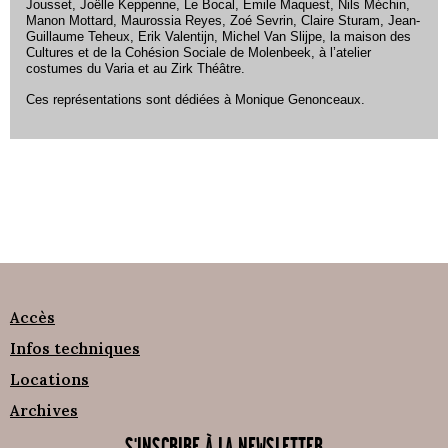
Jousset, Joëlle Keppenne, Le Bocal, Emile Maquest, Nils Méchin,
Manon Mottard, Maurossia Reyes, Zoé Sevrin, Claire Sturam, Jean-
Guillaume Teheux, Erik Valentijn, Michel Van Slijpe, la maison des
Cultures et de la Cohésion Sociale de Molenbeek, à l’atelier
costumes du Varia et au Zirk Théâtre.
Ces représentations sont dédiées à Monique Genonceaux.
Accès
Infos techniques
Locations
Archives
S'INSCRIRE À LA NEWSLETTER