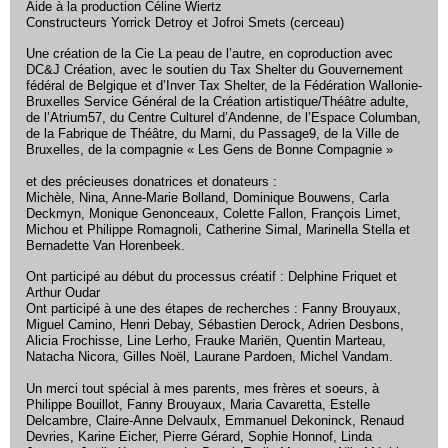
Aide à la production Céline Wiertz
Constructeurs Yorrick Detroy et Jofroi Smets (cerceau)
Une création de la Cie La peau de l’autre, en coproduction avec
DC&J Création, avec le soutien du Tax Shelter du Gouvernement
fédéral de Belgique et d’Inver Tax Shelter, de la Fédération Wallonie-
Bruxelles Service Général de la Création artistique/Théâtre adulte,
de l’Atrium57, du Centre Culturel d’Andenne, de l’Espace Columban,
de la Fabrique de Théâtre, du Marni, du Passage9, de la Ville de
Bruxelles, de la compagnie « Les Gens de Bonne Compagnie »
et des précieuses donatrices et donateurs :
Michèle, Nina, Anne-Marie Bolland, Dominique Bouwens, Carla
Deckmyn, Monique Genonceaux, Colette Fallon, François Limet,
Michou et Philippe Romagnoli, Catherine Simal, Marinella Stella et
Bernadette Van Horenbeek.
Ont participé au début du processus créatif : Delphine Friquet et
Arthur Oudar
Ont participé à une des étapes de recherches : Fanny Brouyaux,
Miguel Camino, Henri Debay, Sébastien Derock, Adrien Desbons,
Alicia Frochisse, Line Lerho, Frauke Mariën, Quentin Marteau,
Natacha Nicora, Gilles Noël, Laurane Pardoen, Michel Vandam.
Un merci tout spécial à mes parents, mes frères et soeurs, à
Philippe Bouillot, Fanny Brouyaux, Maria Cavaretta, Estelle
Delcambre, Claire-Anne Delvaulx, Emmanuel Dekoninck, Renaud
Devries, Karine Eicher, Pierre Gérard, Sophie Honnof, Linda