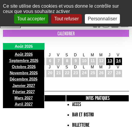
Panneau de gestion des cookies
Ce site utilise des cookies et vous donne le contrôle sur
ceux que vous souhaitez activer
Le Marni
CONCERTS
DANSE/CIRQUE
THÉÂTRE
KIDS
EXPOS
EVENTS
Tout accepter
Tout refuser
Personnaliser
INTRA MUROS
CALENDRIER
Août 2026
Août 2026
S
D
L
M
M
J
V
S
D
L
M
M
J
V
Septembre 2026
1
2
3
4
5
6
7
8
9
10
11
12
13
14
Octobre 2026
S
D
L
M
M
J
V
S
D
L
M
M
J
V
15
16
17
18
19
20
21
22
23
24
25
26
27
28
Novembre 2026
S
D
L
Décembre 2026
29
30
31
Janvier 2027
Février 2027
PRÉSENTATION
INFOS PRATIQUES
Mars 2027
ACCES
Avril 2027
BAR ET BISTRO
BILLETTERIE