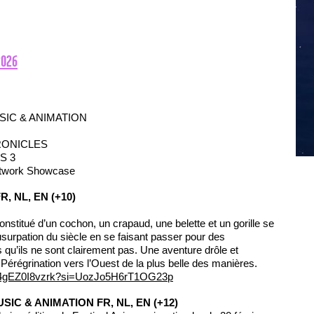
2026
MUSIC & ANIMATION
RONICLES
S 3
twork Showcase
R, NL, EN (+10)
nstitué d’un cochon, un crapaud, une belette et un gorille se
’usurpation du siècle en se faisant passer pour des
qu’ils ne sont clairement pas. Une aventure drôle et
a Pérégrination vers l’Ouest de la plus belle des manières.
be/4gEZ0I8vzrk?si=UozJo5H6rT1OG23p
MUSIC & ANIMATION FR, NL, EN (+12)