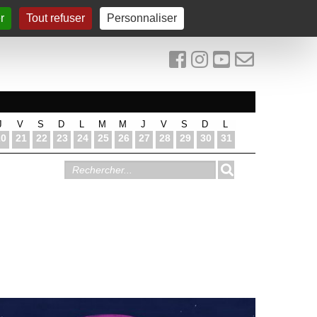
r
Tout refuser
Personnaliser
J
V
S
D
L
M
M
J
V
S
D
L
20
21
22
23
24
25
26
27
28
29
30
31