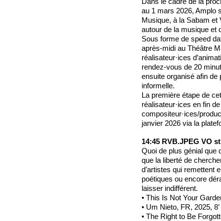
Dans le cadre de la proch
au 1 mars 2026, Amplo s
Musique, à la Sabam et V
autour de la musique et 
Sous forme de speed dati
après-midi au Théâtre Ma
réalisateur·ices d’anima
rendez-vous de 20 minute
ensuite organisé afin de
informelle.
La première étape de ce
réalisateur·ices en fin d
compositeur·ices/product
janvier 2026 via la plat
14:45 RVB.JPEG VO st 
Quoi de plus génial que
que la liberté de cherch
d’artistes qui remettent 
poétiques ou encore dér
laisser indifférent.
• This Is Not Your Garde
• Um Nieto, FR, 2025, 8’
• The Right to Be Forgot