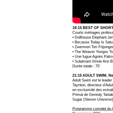
19:15 BEST OF SHORTS
Courts métrages professio
• Dollhouse Elephant Jen
• Because Today Is Satu
• Zwermen Tim Frijsinge
• The Weaver Yiorgos Tsa
• Une fugue Agnès Patro
• Sulaimani Vinnie Ann B
Durée totale : 75’
21:15 ADULT SWIM, Ne
Adult Swim est le leader
Taynton, directeur d’Ad
en exclusivité des extra
Primal de Genndy Tartak
Sugar (Steven Universe)
Programme complet du f