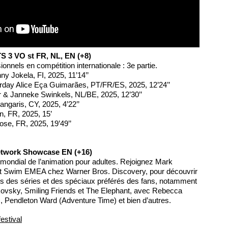
 3 VO st FR, NL, EN (+8)
nnels en compétition internationale : 3e partie.
ny Jokela, FI, 2025, 11’14’’
rday Alice Eça Guimarães, PT/FR/ES, 2025, 12’24’’
r & Janneke Swinkels, NL/BE, 2025, 12’30’’
ngaris, CY, 2025, 4’22’’
n, FR, 2025, 15’
ose, FR, 2025, 19’49’’
twork Showcase EN (+16)
 mondial de l’animation pour adultes. Rejoignez Mark
ult Swim EMEA chez Warner Bros. Discovery, pour découvrir
its des séries et des spéciaux préférés des fans, notamment
ovsky, Smiling Friends et The Elephant, avec Rebecca
, Pendleton Ward (Adventure Time) et bien d’autres.
estival