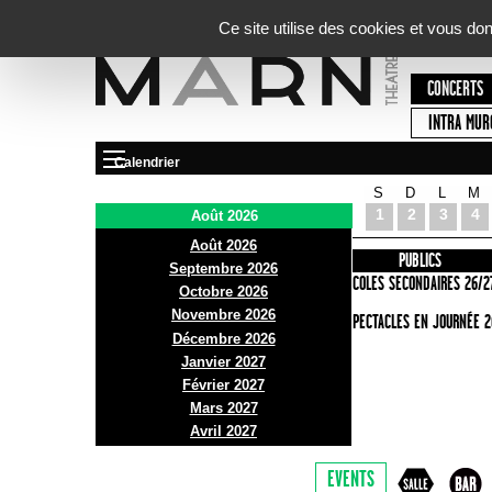
Panneau de gestion des cookies
Ce site utilise des cookies et vous do
CONCERTS
INTRA MUR
Calendrier
S
D
L
M
Le Marni
1
2
3
4
Août 2026
Août 2026
PRÉSENTATION
INFOS PRATIQUES
PUBLICS
Septembre 2026
ACCES
ECOLES SECONDAIRES 26/2
Octobre 2026
Novembre 2026
BAR ET BISTRO
SPECTACLES EN JOURNÉE 2
Décembre 2026
BILLETTERIE
Janvier 2027
Février 2027
Mars 2027
Avril 2027
EVENTS