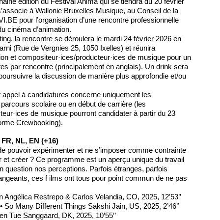
aine édition du Festival Anima qui se tiendra du 20 février
’associe à Wallonie Bruxelles Musique, au Conseil de la
I.BE pour l’organisation d’une rencontre professionnelle
du cinéma d’animation.
ng, la rencontre se déroulera le mardi 24 février 2026 en
rni (Rue de Vergnies 25, 1050 Ixelles) et réunira
tion et compositeur·ices/producteur·ices de musique pour un
s par rencontre (principalement en anglais). Un drink sera
 poursuivre la discussion de manière plus approfondie et/ou
t appel à candidatures concerne uniquement les
e parcours scolaire ou en début de carrière (les
eur·ices de musique pourront candidater à partir du 23
eforme Crewbooking).
FR, NL, EN (+16)
 de pouvoir expérimenter et ne s’imposer comme contrainte
er et créer ? Ce programme est un aperçu unique du travail
en question nos perceptions. Parfois étranges, parfois
angeants, ces f ilms ont tous pour point commun de ne pas
n Angélica Restrepo & Carlos Velandia, CO, 2025, 12’53’’
 • So Many Different Things Sakshi Jain, US, 2025, 2’46’’
ten Tue Sanggaard, DK, 2025, 10’55’’