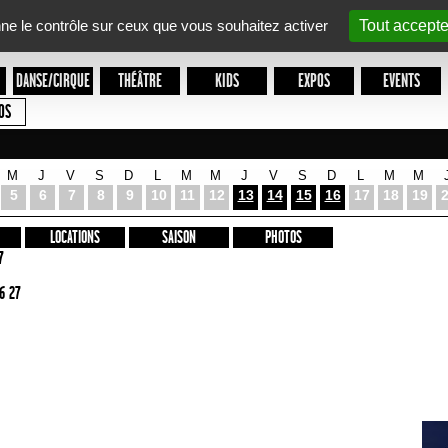
nne le contrôle sur ceux que vous souhaitez activer
Tout accepte
DANSE/CIRQUE
THÉÂTRE
KIDS
EXPOS
EVENTS
OS
M
J
V
S
D
L
M
M
J
V
S
D
L
M
M
5
6
7
8
9
10
11
12
13
14
15
16
17
18
19
LOCATIONS
SAISON
PHOTOS
7
6 27