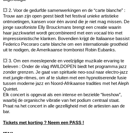
💥 2. Voor de gedurfde samenwerkingen en de “carte blanche” :
Trouw aan zijn open geest biedt het festival unieke artistieke
ontmoetingen, kansen voor één avond die je niet mag missen. De
jonge saxofoniste Elly Brouckmans brengt een creatie waarin
haar jazzkwartet wordt gecombineerd met een vocaal trio met
impressionistische klanken. Bovendien krijgt de Italiaanse bassist
Federico Pecoraro carte blanche om een internationale grootheid
uit te nodigen, de Amerikaanse trombonist Robin Eubanks.
💥 3. Om een meeslepende en veelzijdige muzikale ervaring te
beleven : Onder de vlag #WILDOPEN biedt het programma jazz
zonder grenzen. Je gaat van spirituele neo-soul naar electro-jazz
met jungle-ritmes, om af te sluiten met een hypnotiserende fusie
tussen moderne jazz en Noord-Afrikaanse tradities met het Aleph
Quintet.
Elk concert is opgevat als een intense en bezielde “liveshow”,
waarbij de organische vibratie van het podium centraal staat.
Praat na het concert in alle gezelligheid met de artiesten aan de
bar.
Tickets met korting ? Neem een PASS !