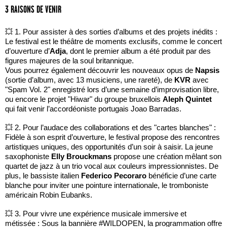
3 RAISONS DE VENIR
💥 1. Pour assister à des sorties d’albums et des projets inédits :
Le festival est le théâtre de moments exclusifs, comme le concert
d’ouverture d’
Adja
, dont le premier album a été produit par des
figures majeures de la soul britannique.
Vous pourrez également découvrir les nouveaux opus de
Napsis
(sortie d’album, avec 13 musiciens, une rareté), de
KVR
avec
"Spam Vol. 2" enregistré lors d’une semaine d’improvisation libre,
ou encore le projet "Hiwar" du groupe bruxellois
Aleph Quintet
qui fait venir l’accordéoniste portugais Joao Barradas.
💥 2. Pour l’audace des collaborations et des "cartes blanches" :
Fidèle à son esprit d’ouverture, le festival propose des rencontres
artistiques uniques, des opportunités d’un soir à saisir. La jeune
saxophoniste
Elly Brouckmans
propose une création mêlant son
quartet de jazz à un trio vocal aux couleurs impressionnistes. De
plus, le bassiste italien
Federico Pecoraro
bénéficie d’une carte
blanche pour inviter une pointure internationale, le tromboniste
américain Robin Eubanks.
💥 3. Pour vivre une expérience musicale immersive et
métissée : Sous la bannière #WILDOPEN, la programmation offre