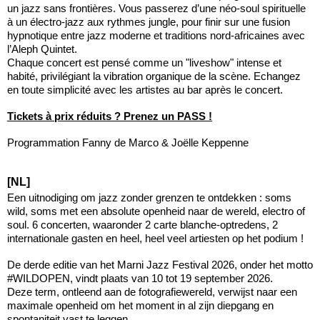
un jazz sans frontières. Vous passerez d’une néo-soul spirituelle
à un électro-jazz aux rythmes jungle, pour finir sur une fusion
hypnotique entre jazz moderne et traditions nord-africaines avec
l’Aleph Quintet.
Chaque concert est pensé comme un "liveshow" intense et
habité, privilégiant la vibration organique de la scène. Echangez
en toute simplicité avec les artistes au bar après le concert.
Tickets à prix réduits ? Prenez un PASS !
Programmation Fanny de Marco & Joëlle Keppenne
[NL]
Een uitnodiging om jazz zonder grenzen te ontdekken : soms
wild, soms met een absolute openheid naar de wereld, electro of
soul. 6 concerten, waaronder 2 carte blanche-optredens, 2
internationale gasten en heel, heel veel artiesten op het podium !
De derde editie van het Marni Jazz Festival 2026, onder het motto
#WILDOPEN, vindt plaats van 10 tot 19 september 2026.
Deze term, ontleend aan de fotografiewereld, verwijst naar een
maximale openheid om het moment in al zijn diepgang en
spontaniteit vast te leggen.