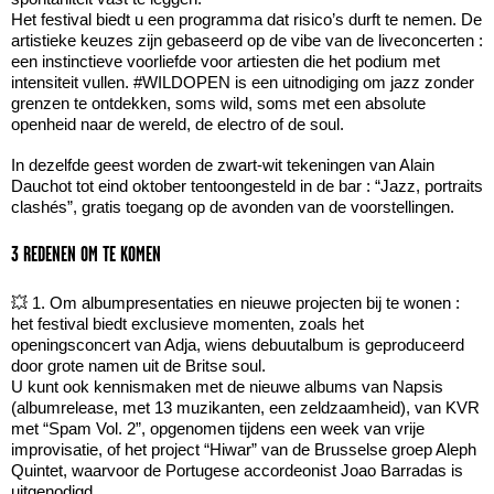
Het festival biedt u een programma dat risico’s durft te nemen. De
artistieke keuzes zijn gebaseerd op de vibe van de liveconcerten :
een instinctieve voorliefde voor artiesten die het podium met
intensiteit vullen. #WILDOPEN is een uitnodiging om jazz zonder
grenzen te ontdekken, soms wild, soms met een absolute
openheid naar de wereld, de electro of de soul.
In dezelfde geest worden de zwart-wit tekeningen van Alain
Dauchot tot eind oktober tentoongesteld in de bar : “Jazz, portraits
clashés”, gratis toegang op de avonden van de voorstellingen.
3 REDENEN OM TE KOMEN
💥 1. Om albumpresentaties en nieuwe projecten bij te wonen :
het festival biedt exclusieve momenten, zoals het
openingsconcert van Adja, wiens debuutalbum is geproduceerd
door grote namen uit de Britse soul.
U kunt ook kennismaken met de nieuwe albums van Napsis
(albumrelease, met 13 muzikanten, een zeldzaamheid), van KVR
met “Spam Vol. 2”, opgenomen tijdens een week van vrije
improvisatie, of het project “Hiwar” van de Brusselse groep Aleph
Quintet, waarvoor de Portugese accordeonist Joao Barradas is
uitgenodigd.