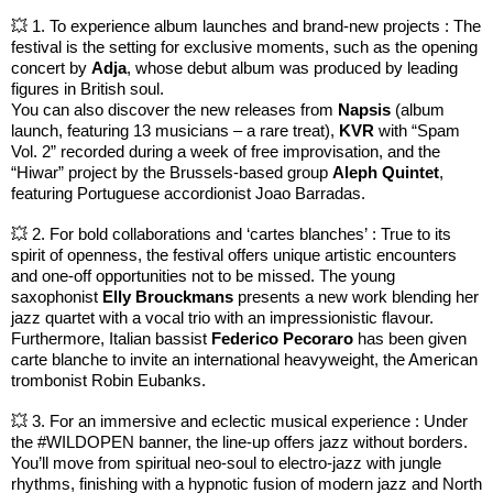
💥 1. To experience album launches and brand-new projects : The
festival is the setting for exclusive moments, such as the opening
concert by
Adja
, whose debut album was produced by leading
figures in British soul.
You can also discover the new releases from
Napsis
(album
launch, featuring 13 musicians – a rare treat),
KVR
with “Spam
Vol. 2” recorded during a week of free improvisation, and the
“Hiwar” project by the Brussels-based group
Aleph Quintet
,
featuring Portuguese accordionist Joao Barradas.
💥 2. For bold collaborations and ‘cartes blanches’ : True to its
spirit of openness, the festival offers unique artistic encounters
and one-off opportunities not to be missed. The young
saxophonist
Elly Brouckmans
presents a new work blending her
jazz quartet with a vocal trio with an impressionistic flavour.
Furthermore, Italian bassist
Federico Pecoraro
has been given
carte blanche to invite an international heavyweight, the American
trombonist Robin Eubanks.
💥 3. For an immersive and eclectic musical experience : Under
the #WILDOPEN banner, the line-up offers jazz without borders.
You’ll move from spiritual neo-soul to electro-jazz with jungle
rhythms, finishing with a hypnotic fusion of modern jazz and North