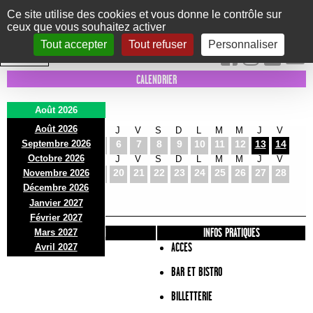
Panneau de gestion des cookies
Ce site utilise des cookies et vous donne le contrôle sur
ceux que vous souhaitez activer
Le Marni
CONCERTS
DANSE/CIRQUE
THÉÂTRE
KIDS
EXPOS
EVENTS
Tout accepter
Tout refuser
Personnaliser
INTRA MUROS
CALENDRIER
Août 2026
Août 2026
S
D
L
M
M
J
V
S
D
L
M
M
J
V
Septembre 2026
1
2
3
4
5
6
7
8
9
10
11
12
13
14
Octobre 2026
S
D
L
M
M
J
V
S
D
L
M
M
J
V
15
16
17
18
19
20
21
22
23
24
25
26
27
28
Novembre 2026
S
D
L
Décembre 2026
29
30
31
Janvier 2027
Février 2027
PRÉSENTATION
INFOS PRATIQUES
Mars 2027
ACCES
Avril 2027
BAR ET BISTRO
BILLETTERIE