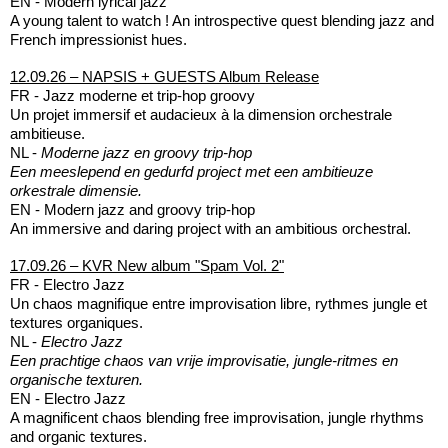
EN - Modern lyrical jazz
A young talent to watch ! An introspective quest blending jazz and
French impressionist hues.
12.09.26 – NAPSIS + GUESTS Album Release
FR - Jazz moderne et trip-hop groovy
Un projet immersif et audacieux à la dimension orchestrale
ambitieuse.
NL -
Moderne jazz en groovy trip-hop
Een meeslepend en gedurfd project met een ambitieuze
orkestrale dimensie.
EN - Modern jazz and groovy trip-hop
An immersive and daring project with an ambitious orchestral.
17.09.26 – KVR New album "Spam Vol. 2"
FR - Electro Jazz
Un chaos magnifique entre improvisation libre, rythmes jungle et
textures organiques.
NL -
Electro Jazz
Een prachtige chaos van vrije improvisatie, jungle-ritmes en
organische texturen.
EN - Electro Jazz
A magnificent chaos blending free improvisation, jungle rhythms
and organic textures.