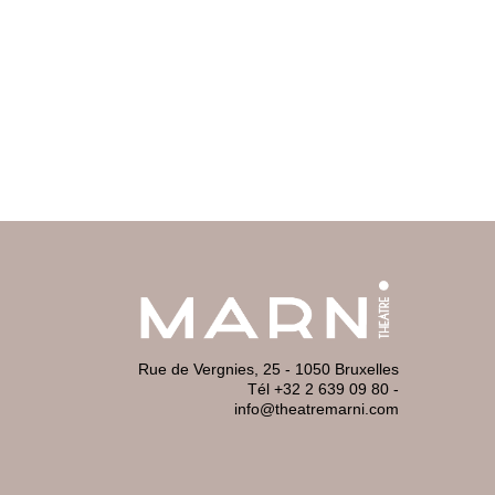
Rue de Vergnies, 25 - 1050 Bruxelles
Tél +32 2 639 09 80
-
info@theatremarni.com