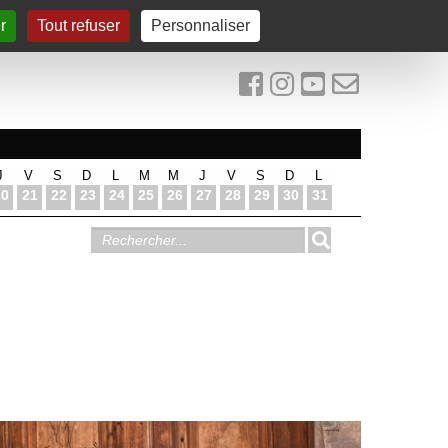
r
Tout refuser
Personnaliser
J
V
S
D
L
M
M
J
V
S
D
L
20
21
22
23
24
25
26
27
28
29
30
31