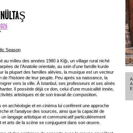
ÖNÜLTAŞ
2026
'
dic Season
é au milieu des années 1980 à Kiğı, un village rural niché
pées de l’Anatolie orientale, au sein d’une famille kurde
r la plupart des familles alévies, la musique est un vecteur
 de l’histoire de leur peuple. Peu après sa naissance, la
A
 migrer vers la ville. À Istanbul, ses professeurs et ses aînés
A
E
chanter. Il possède déjà ce don, celui d’une musicalité innée,
 activités artistiques et de son travail de composition.
s en archéologie et en cinéma lui confèrent une approche
rche et l’analyse des sources, ainsi que la capacité de
un langage artistique et communicatif particulièrement
ent et arts de la scène se conjuguent dans son œuvre.