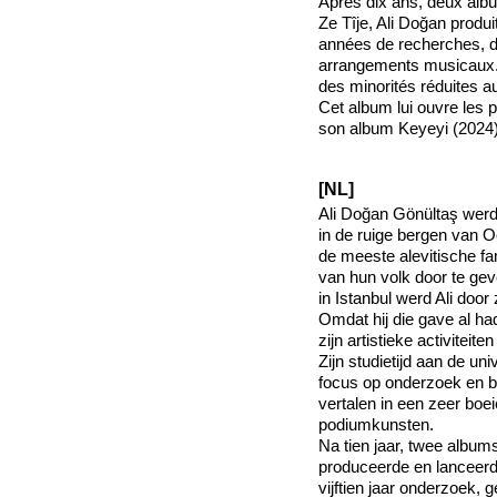
Après dix ans, deux alb
Ze Tîje, Ali Doğan produi
années de recherches, de
arrangements musicaux. A
des minorités réduites a
Cet album lui ouvre les 
son album Keyeyi (2024)
[NL]
Ali Doğan Gönültaş werd 
in de ruige bergen van O
de meeste alevitische fa
van hun volk door te gev
in Istanbul werd Ali doo
Omdat hij die gave al had
zijn artistieke activiteit
Zijn studietijd aan de un
focus op onderzoek en b
vertalen in een zeer boe
podiumkunsten.
Na tien jaar, twee albu
produceerde en lanceerde
vijftien jaar onderzoek