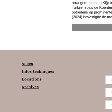
arrangementen. In Kiğı b
Turkije, zoals de Koerd
optredens op prominente
(2024) bevestigde de ma
Accès
Infos techniques
Locations
Archives