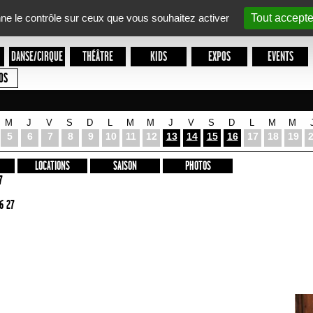
nne le contrôle sur ceux que vous souhaitez activer
Tout accepte
DANSE/CIRQUE
THÉÂTRE
KIDS
EXPOS
EVENTS
OS
M
J
V
S
D
L
M
M
J
V
S
D
L
M
M
5
6
7
8
9
10
11
12
13
14
15
16
17
18
19
LOCATIONS
SAISON
PHOTOS
7
6 27