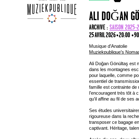
ALI DOĞAN G
ARCHIVE :
SAISON 2025-
25 AVRIL 2026 • 20:00
• 90
Musique d’Anatolie
Muziekpublique’s Noma
Ali Doğan Gönültaş est n
dans les montagnes escar
pour laquelle, comme pou
essentiel de transmission
famille est contrainte de
l’encouragent très tôt à 
qu’il affine au fil de ses
Ses études universitaire
rigoureuse dans la reche
transposer ce bagage en 
captivant. Héritage, tal