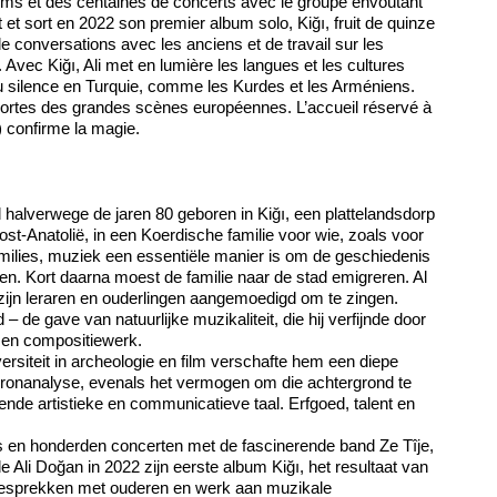
ums et des centaines de concerts avec le groupe envoûtant
t et sort en 2022 son premier album solo, Kiğı, fruit de quinze
 conversations avec les anciens et de travail sur les
vec Kiğı, Ali met en lumière les langues et les cultures
u silence en Turquie, comme les Kurdes et les Arméniens.
portes des grandes scènes européennes. L’accueil réservé à
 confirme la magie.
halverwege de jaren 80 geboren in Kiğı, een plattelandsdorp
ost-Anatolië, in een Koerdische familie voor wie, zoals voor
milies, muziek een essentiële manier is om de geschiedenis
en. Kort daarna moest de familie naar de stad emigreren. Al
r zijn leraren en ouderlingen aangemoedigd om te zingen.
 – de gave van natuurlijke muzikaliteit, die hij verfijnde door
en en compositiewerk.
iversiteit in archeologie en film verschafte hem een diepe
ronanalyse, evenals het vermogen om die achtergrond te
iende artistieke en communicatieve taal. Erfgoed, talent en
ms en honderden concerten met de fascinerende band Ze Tîje,
 Ali Doğan in 2022 zijn eerste album Kiğı, het resultaat van
, gesprekken met ouderen en werk aan muzikale