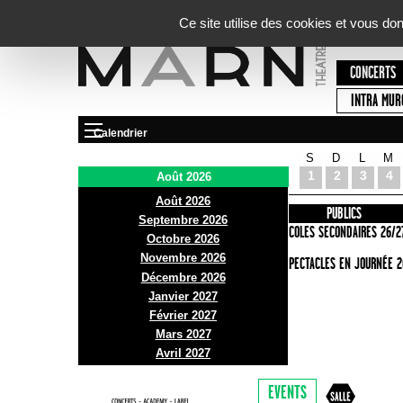
Panneau de gestion des cookies
Ce site utilise des cookies et vous do
CONCERTS
INTRA MUR
Calendrier
S
D
L
M
Le Marni
1
2
3
4
Août 2026
Août 2026
PRÉSENTATION
INFOS PRATIQUES
PUBLICS
Septembre 2026
ACCES
ECOLES SECONDAIRES 26/2
Octobre 2026
Novembre 2026
BAR ET BISTRO
SPECTACLES EN JOURNÉE 2
Décembre 2026
BILLETTERIE
Janvier 2027
Février 2027
Mars 2027
Avril 2027
EVENTS