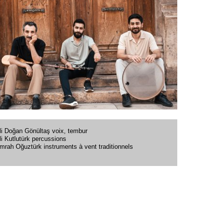
li Doğan Gönültaş voix, tembur
li Kutlutürk percussions
mrah Oğuztürk instruments à vent traditionnels