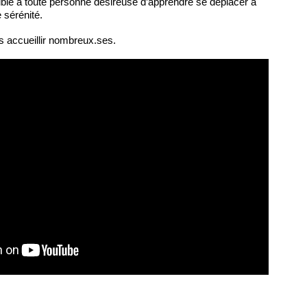
ble à toute personne désireuse d’apprendre se déplacer à
e sérénité.
 accueillir nombreux.ses.