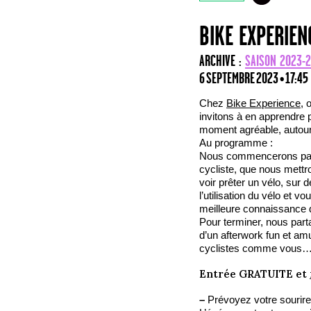
BIKE EXPERIEN
ARCHIVE :
SAISON 2023-
6 SEPTEMBRE 2023 • 17:45
Chez
Bike Experience
, 
invitons à en apprendre p
moment agréable, autour
Au programme :
Nous commencerons par u
cycliste, que nous mettro
voir prêter un vélo, sur 
l’utilisation du vélo et
meilleure connaissance d
Pour terminer, nous part
d’un afterwork fun et a
cyclistes comme vous
Entrée GRATUITE et
–
Prévoyez votre sourire