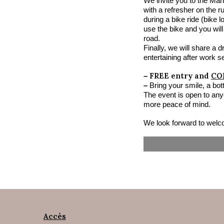
We invite you to the Marn
with a refresher on the ru
during a bike ride (bike l
use the bike and you wil
road.
Finally, we will share a d
entertaining after work s
FREE entry and
CO
–
–
Bring your smile, a bot
The event is open to any
more peace of mind.
We look forward to welc
Accès