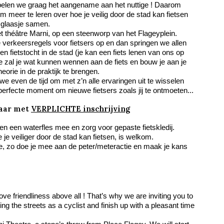
elen we graag het aangename aan het nuttige ! Daarom
m meer te leren over hoe je veilig door de stad kan fietsen
 glaasje samen.
et théâtre Marni, op een steenworp van het Flageyplein.
 verkeersregels voor fietsers op en dan springen we allen
n fietstocht in de stad (je kan een fiets lenen van ons op
tje zal je wat kunnen wennen aan de fiets en bouw je aan je
eorie in de praktijk te brengen.
we even de tijd om met z’n alle ervaringen uit te wisselen
 perfecte moment om nieuwe fietsers zoals jij te ontmoeten...
maar met
VERPLICHTE inschrijving
n een waterfles mee en zorg voor gepaste fietskledij.
e je veiliger door de stad kan fietsen, is welkom.
, zo doe je mee aan de peter/meteractie en maak je kans
love friendliness above all ! That’s why we are inviting you to
ng the streets as a cyclist and finish up with a pleasant time