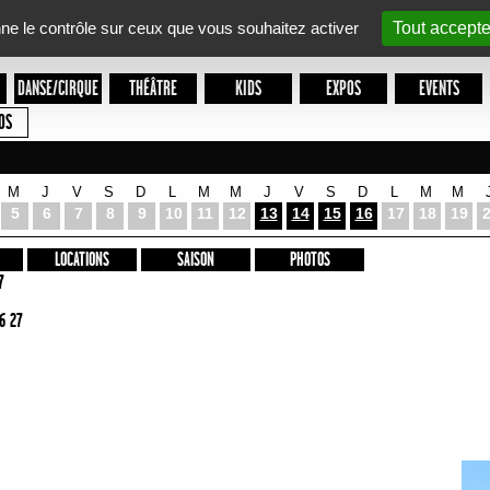
nne le contrôle sur ceux que vous souhaitez activer
Tout accepte
DANSE/CIRQUE
THÉÂTRE
KIDS
EXPOS
EVENTS
OS
M
J
V
S
D
L
M
M
J
V
S
D
L
M
M
5
6
7
8
9
10
11
12
13
14
15
16
17
18
19
LOCATIONS
SAISON
PHOTOS
7
6 27