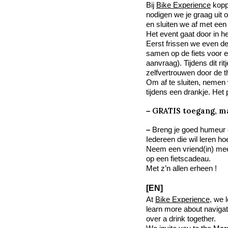
Bij
Bike Experience
kopp
nodigen we je graag uit o
en sluiten we af met een
Het event gaat door in h
Eerst frissen we even de
samen op de fiets voor ee
aanvraag). Tijdens dit ri
zelfvertrouwen door de th
Om af te sluiten, nemen 
tijdens een drankje. Het
GRATIS toegang, 
–
–
Breng je goed humeur e
Iedereen die wil leren ho
Neem een vriend(in) mee
op een fietscadeau.
Met z’n allen erheen !
[EN]
At
Bike Experience
, we 
learn more about navigati
over a drink together.