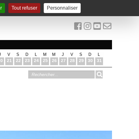
r
Tout refuser
Personnaliser
J
V
S
D
L
M
M
J
V
S
D
L
20
21
22
23
24
25
26
27
28
29
30
31