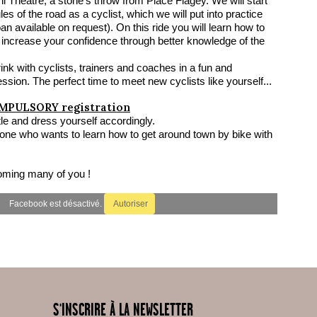
i Theatre, a stone’s throw from Place Flagey. We will start
les of the road as a cyclist, which we will put into practice
oan available on request). On this ride you will learn how to
l increase your confidence through better knowledge of the
rink with cyclists, trainers and coaches in a fun and
ession. The perfect time to meet new cyclists like yourself...
MPULSORY registration
tle and dress yourself accordingly.
one who wants to learn how to get around town by bike with
oming many of you !
Facebook est désactivé.
Autoriser
S'INSCRIRE À LA NEWSLETTER