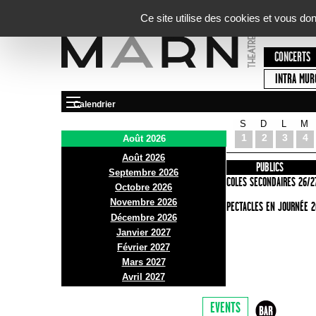
Panneau de gestion des cookies
Ce site utilise des cookies et vous do
CONCERTS
INTRA MUR
Calendrier
S
D
L
M
Le Marni
1
2
3
4
Août 2026
Août 2026
PRÉSENTATION
INFOS PRATIQUES
PUBLICS
Septembre 2026
ACCES
ECOLES SECONDAIRES 26/2
Octobre 2026
Novembre 2026
BAR ET BISTRO
SPECTACLES EN JOURNÉE 2
Décembre 2026
BILLETTERIE
Janvier 2027
Février 2027
Mars 2027
Avril 2027
EVENTS