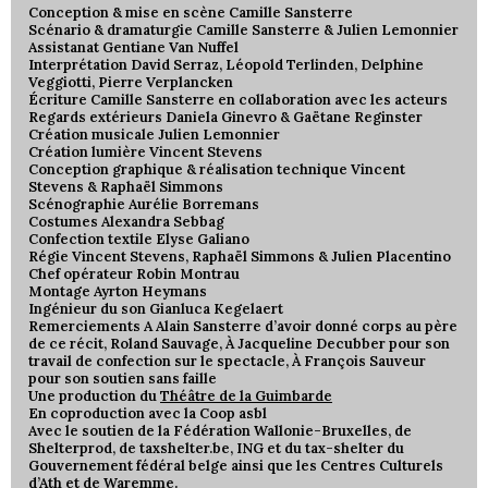
Conception & mise en scène Camille Sansterre
Scénario & dramaturgie Camille Sansterre & Julien Lemonnier
Assistanat Gentiane Van Nuffel
Interprétation David Serraz, Léopold Terlinden, Delphine
Veggiotti, Pierre Verplancken
Écriture Camille Sansterre en collaboration avec les acteurs
Regards extérieurs Daniela Ginevro & Gaëtane Reginster
Création musicale Julien Lemonnier
Création lumière Vincent Stevens
Conception graphique & réalisation technique Vincent
Stevens & Raphaël Simmons
Scénographie Aurélie Borremans
Costumes Alexandra Sebbag
Confection textile Elyse Galiano
Régie Vincent Stevens, Raphaël Simmons & Julien Placentino
Chef opérateur Robin Montrau
Montage Ayrton Heymans
Ingénieur du son Gianluca Kegelaert
Remerciements A Alain Sansterre d’avoir donné corps au père
de ce récit, Roland Sauvage, À Jacqueline Decubber pour son
travail de confection sur le spectacle, À François Sauveur
pour son soutien sans faille
Une production du
Théâtre de la Guimbarde
En coproduction avec la Coop asbl
Avec le soutien de la Fédération Wallonie-Bruxelles, de
Shelterprod, de taxshelter.be, ING et du tax-shelter du
Gouvernement fédéral belge ainsi que les Centres Culturels
d’Ath et de Waremme.