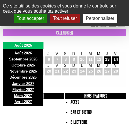
Panneau de gestion des cookies
Ce site utilise des cookies et vous donne le contrôle sur
ceux que vous souhaitez activer
Le Marni
CONCERTS
DANSE/CIRQUE
THÉÂTRE
KIDS
EXPOS
EVENTS
Tout accepter
Tout refuser
Personnaliser
INTRA MUROS
CALENDRIER
Août 2026
Août 2026
S
D
L
M
M
J
V
S
D
L
M
M
J
V
Septembre 2026
1
2
3
4
5
6
7
8
9
10
11
12
13
14
Octobre 2026
S
D
L
M
M
J
V
S
D
L
M
M
J
V
15
16
17
18
19
20
21
22
23
24
25
26
27
28
Novembre 2026
S
D
L
Décembre 2026
29
30
31
Janvier 2027
Février 2027
PRÉSENTATION
INFOS PRATIQUES
Mars 2027
ACCES
Avril 2027
BAR ET BISTRO
BILLETTERIE