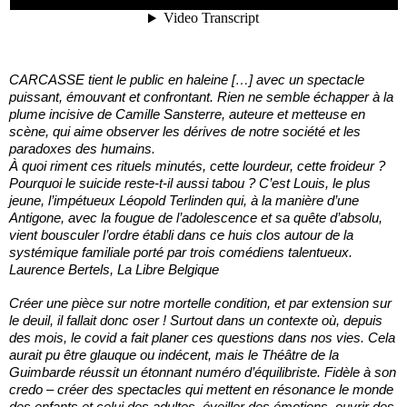
CARCASSE tient le public en haleine […] avec un spectacle
puissant, émouvant et confrontant. Rien ne semble échapper à la
plume incisive de Camille Sansterre, auteure et metteuse en
scène, qui aime observer les dérives de notre société et les
paradoxes des humains.
À quoi riment ces rituels minutés, cette lourdeur, cette froideur ?
Pourquoi le suicide reste-t-il aussi tabou ? C’est Louis, le plus
jeune, l’impétueux Léopold Terlinden qui, à la manière d’une
Antigone, avec la fougue de l’adolescence et sa quête d’absolu,
vient bousculer l’ordre établi dans ce huis clos autour de la
systémique familiale porté par trois comédiens talentueux.
Laurence Bertels, La Libre Belgique
Créer une pièce sur notre mortelle condition, et par extension sur
le deuil, il fallait donc oser ! Surtout dans un contexte où, depuis
des mois, le covid a fait planer ces questions dans nos vies. Cela
aurait pu être glauque ou indécent, mais le Théâtre de la
Guimbarde réussit un étonnant numéro d’équilibriste. Fidèle à son
credo – créer des spectacles qui mettent en résonance le monde
des enfants et celui des adultes, éveiller des émotions, ouvrir des