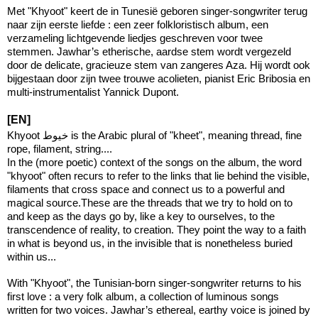
Met "Khyoot" keert de in Tunesië geboren singer-songwriter terug
naar zijn eerste liefde : een zeer folkloristisch album, een
verzameling lichtgevende liedjes geschreven voor twee
stemmen. Jawhar’s etherische, aardse stem wordt vergezeld
door de delicate, gracieuze stem van zangeres Aza. Hij wordt ook
bijgestaan door zijn twee trouwe acolieten, pianist Eric Bribosia en
multi-instrumentalist Yannick Dupont.
[EN]
Khyoot خيوط is the Arabic plural of "kheet", meaning thread, fine
rope, filament, string....
In the (more poetic) context of the songs on the album, the word
"khyoot" often recurs to refer to the links that lie behind the visible,
filaments that cross space and connect us to a powerful and
magical source.These are the threads that we try to hold on to
and keep as the days go by, like a key to ourselves, to the
transcendence of reality, to creation. They point the way to a faith
in what is beyond us, in the invisible that is nonetheless buried
within us...
With "Khyoot", the Tunisian-born singer-songwriter returns to his
first love : a very folk album, a collection of luminous songs
written for two voices. Jawhar’s ethereal, earthy voice is joined by