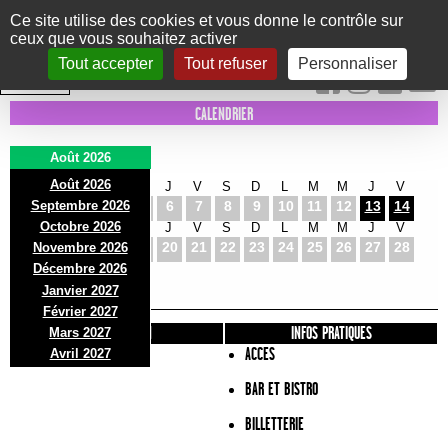
Panneau de gestion des cookies
Ce site utilise des cookies et vous donne le contrôle sur
ceux que vous souhaitez activer
Le Marni
CONCERTS
DANSE/CIRQUE
THÉÂTRE
KIDS
EXPOS
EVENTS
Tout accepter
Tout refuser
Personnaliser
INTRA MUROS
CALENDRIER
Août 2026
Août 2026
S
D
L
M
M
J
V
S
D
L
M
M
J
V
Septembre 2026
1
2
3
4
5
6
7
8
9
10
11
12
13
14
Octobre 2026
S
D
L
M
M
J
V
S
D
L
M
M
J
V
15
16
17
18
19
20
21
22
23
24
25
26
27
28
Novembre 2026
S
D
L
Décembre 2026
29
30
31
Janvier 2027
Février 2027
PRÉSENTATION
INFOS PRATIQUES
Mars 2027
ACCES
Avril 2027
BAR ET BISTRO
BILLETTERIE