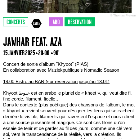
© Thomas Freteur
CONCERTS
ABO
RÉSERVATION
JAWHAR FEAT. AZA
15 JANVIER 2025 • 20:00
• 90'
Concert de sortie d’album "Khyoot" (PIAS)
En collaboration avec
Muziekpublique’s Nomadic Season
19:00 Bistro au BAR (sur réservation jusqu’au 13.01)
Khyoot خيوط est en arabe le pluriel de « kheet », qui veut dire fil,
fine corde, filament, ficelle…
Dans le contexte (plus poétique) des chansons de l’album, le mot
« khyoot » revient souvent pour désigner les liens qui se cachent
derrière le visible, filaments qui traversent l’espace et nous relient
à une source puissante et magique. Ce sont ces filons qu’on
essaie de tenir et de garder au fil des jours, comme une clé vers
soi, vers la transcendance de la réalité, vers la création. Ils