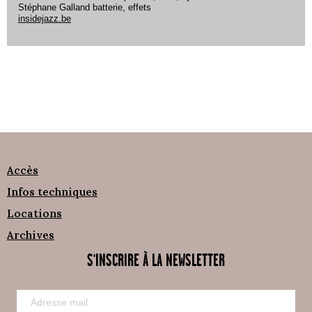
Stéphane Galland batterie, effets
insidejazz.be
Accès
Infos techniques
Locations
Archives
S'INSCRIRE À LA NEWSLETTER