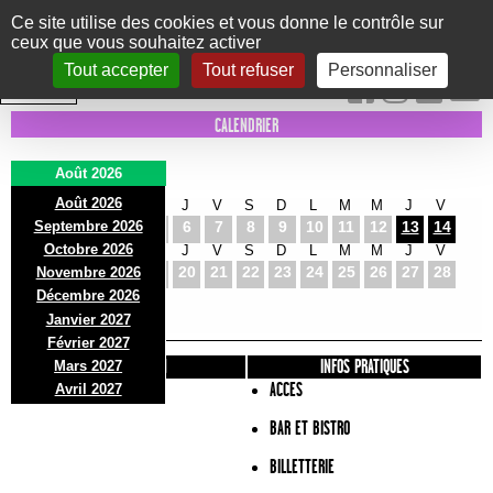
Panneau de gestion des cookies
Ce site utilise des cookies et vous donne le contrôle sur
ceux que vous souhaitez activer
Le Marni
CONCERTS
DANSE/CIRQUE
THÉÂTRE
KIDS
EXPOS
EVENTS
Tout accepter
Tout refuser
Personnaliser
INTRA MUROS
CALENDRIER
Août 2026
Août 2026
S
D
L
M
M
J
V
S
D
L
M
M
J
V
Septembre 2026
1
2
3
4
5
6
7
8
9
10
11
12
13
14
Octobre 2026
S
D
L
M
M
J
V
S
D
L
M
M
J
V
15
16
17
18
19
20
21
22
23
24
25
26
27
28
Novembre 2026
S
D
L
Décembre 2026
29
30
31
Janvier 2027
Février 2027
PRÉSENTATION
INFOS PRATIQUES
Mars 2027
ACCES
Avril 2027
BAR ET BISTRO
BILLETTERIE