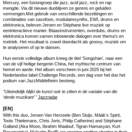
Mercury, een fusiongroep die jazz, acid jazz, rock en rap
mengde. Via dit nieuwe duoblijven ze genres en geluiden
vermengen.Met gebruik van verschillende bezettingen en
combinaties van saxofoon, modulairesynths, EWI, drums en
elektronica, beleven Jeroen en Stéphane live muziek op
eeninteractieve manier. Blaasinstrumenten, overdubs, drums en
elektronica komen samen inboeiende dialogen over thema’s en
metriek. Het resultaat is zowel doordacht als groovy, muziek om
te analyseren of op te dansen.
Hun eerste volledige album kreeg de titel ‘Songshan’, naar een
van de vijf heilige bergenin China, het mythische centrum van
hemel en aarde. Het album verscheen in juni 2025 bij het
Nederlandse label Challenge Records, een dag voor het duo het
podium van JazzMiddelheim besteeg.
"Uiteindelijk blijkt de kunst ook te zitten in de variatie van die
‘derde muzikant’ "
Jazzradar
[EN]
With this duo, Jeroen Van Herzeele (Ben Sluijs, Mâäk’s Spirit,
Toots Thielemans, Chris Joris, Philip Catherine) and Stéphane
Galland (Aka Moon, Ibrahim Maalouf, Tigran Hamasyan, Kurt
Rosenwinkel, Malcolm Braff) are opening another chapter in their