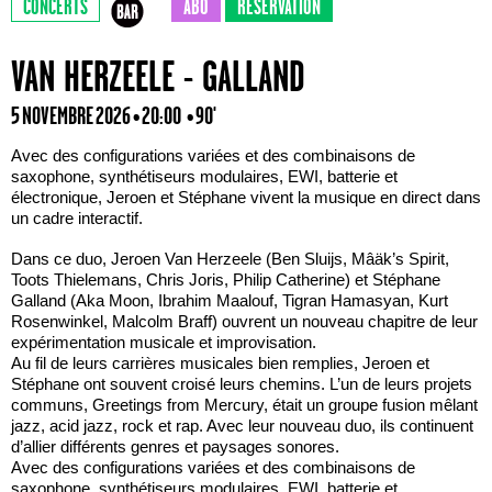
CONCERTS
ABO
RÉSERVATION
VAN HERZEELE - GALLAND
5 NOVEMBRE 2026 • 20:00
• 90'
Avec des configurations variées et des combinaisons de
saxophone, synthétiseurs modulaires, EWI, batterie et
électronique, Jeroen et Stéphane vivent la musique en direct dans
un cadre interactif.
Dans ce duo, Jeroen Van Herzeele (Ben Sluijs, Mâäk’s Spirit,
Toots Thielemans, Chris Joris, Philip Catherine) et Stéphane
Galland (Aka Moon, Ibrahim Maalouf, Tigran Hamasyan, Kurt
Rosenwinkel, Malcolm Braff) ouvrent un nouveau chapitre de leur
expérimentation musicale et improvisation.
Au fil de leurs carrières musicales bien remplies, Jeroen et
Stéphane ont souvent croisé leurs chemins. L’un de leurs projets
communs, Greetings from Mercury, était un groupe fusion mêlant
jazz, acid jazz, rock et rap. Avec leur nouveau duo, ils continuent
d’allier différents genres et paysages sonores.
Avec des configurations variées et des combinaisons de
saxophone, synthétiseurs modulaires, EWI, batterie et