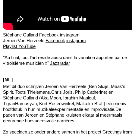
Stéphane Galland
Facebook
instagram
Jeroen Van Herzeele
Facebook
instagram
Playlist YouTube
"Au final, tout l’art réside aussi dans la variation apportée par ce
« troisième musicien »"
Jazzradar
[NL]
Met dit duo schrijven Jeroen Van Herzeele (Ben Sluijs, Mâäk’s
Spirit, Toots Thielemans,Chris Joris, Philip Catherine) en
Stéphane Galland (Aka Moon, Ibrahim Maalouf,
TigranHamasyan, Kurt Rosenwinkel, Malcolm Braff) een nieuw
hoofdstuk in hun muzikaleexperimentatie en improvisatie.De
paden van Jeroen en Stéphane kruisten elkaar al meermaals
gedurende hunsuccesvolle carrières.
Zo speelden ze onder andere samen in het project Greetings from