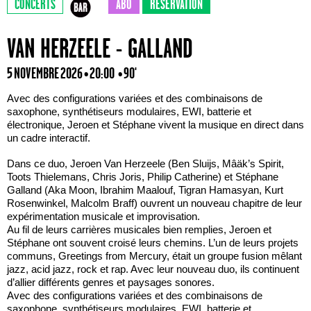
CONCERTS
ABO
RÉSERVATION
VAN HERZEELE - GALLAND
5 NOVEMBRE 2026 • 20:00
• 90'
Avec des configurations variées et des combinaisons de
saxophone, synthétiseurs modulaires, EWI, batterie et
électronique, Jeroen et Stéphane vivent la musique en direct dans
un cadre interactif.
Dans ce duo, Jeroen Van Herzeele (Ben Sluijs, Mâäk’s Spirit,
Toots Thielemans, Chris Joris, Philip Catherine) et Stéphane
Galland (Aka Moon, Ibrahim Maalouf, Tigran Hamasyan, Kurt
Rosenwinkel, Malcolm Braff) ouvrent un nouveau chapitre de leur
expérimentation musicale et improvisation.
Au fil de leurs carrières musicales bien remplies, Jeroen et
Stéphane ont souvent croisé leurs chemins. L’un de leurs projets
communs, Greetings from Mercury, était un groupe fusion mêlant
jazz, acid jazz, rock et rap. Avec leur nouveau duo, ils continuent
d’allier différents genres et paysages sonores.
Avec des configurations variées et des combinaisons de
saxophone, synthétiseurs modulaires, EWI, batterie et