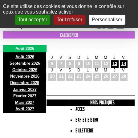
Panneau de gestion des cookies
Ce site utilise des cookies et vous donne le contrôle sur
ceux que vous souhaitez activer
Le Marni
CONCERTS
DANSE/CIRQUE
THÉÂTRE
KIDS
EXPOS
EVENTS
Tout accepter
Tout refuser
Personnaliser
INTRA MUROS
CALENDRIER
Août 2026
Août 2026
S
D
L
M
M
J
V
S
D
L
M
M
J
V
Septembre 2026
1
2
3
4
5
6
7
8
9
10
11
12
13
14
Octobre 2026
S
D
L
M
M
J
V
S
D
L
M
M
J
V
15
16
17
18
19
20
21
22
23
24
25
26
27
28
Novembre 2026
S
D
L
Décembre 2026
29
30
31
Janvier 2027
Février 2027
PRÉSENTATION
INFOS PRATIQUES
Mars 2027
ACCES
Avril 2027
BAR ET BISTRO
BILLETTERIE