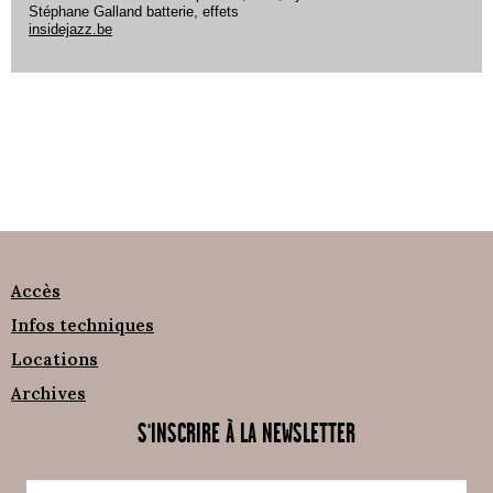
Stéphane Galland batterie, effets
insidejazz.be
Accès
Infos techniques
Locations
Archives
S'INSCRIRE À LA NEWSLETTER