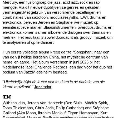
Mercury, een fusiongroep die jazz, acid jazz, rock en rap
mengde. Via dit nieuwe duoblijven ze genres en geluiden
vermengen.Met gebruik van verschillende bezettingen en
combinaties van saxofoon, modulairesynths, EWI, drums en
elektronica, beleven Jeroen en Stéphane live muziek op
eeninteractieve manier. Blaasinstrumenten, overdubs, drums en
elektronica komen samen inboeiende dialogen over thema’s en
metriek. Het resultaat is zowel doordacht als groovy, muziek om
te analyseren of op te dansen.
Hun eerste volledige album kreeg de titel ‘Songshan’, naar een
van de vijf heilige bergenin China, het mythische centrum van
hemel en aarde. Het album verscheen in juni 2025 bij het
Nederlandse label Challenge Records, een dag voor het duo het
podium van JazzMiddelheim besteeg.
"Uiteindelijk blijkt de kunst ook te zitten in de variatie van die
‘derde muzikant’ "
Jazzradar
[EN]
With this duo, Jeroen Van Herzeele (Ben Sluijs, Mâäk’s Spirit,
Toots Thielemans, Chris Joris, Philip Catherine) and Stéphane
Galland (Aka Moon, Ibrahim Maalouf, Tigran Hamasyan, Kurt
Rosenwinkel, Malcolm Braff) are opening another chapter in their