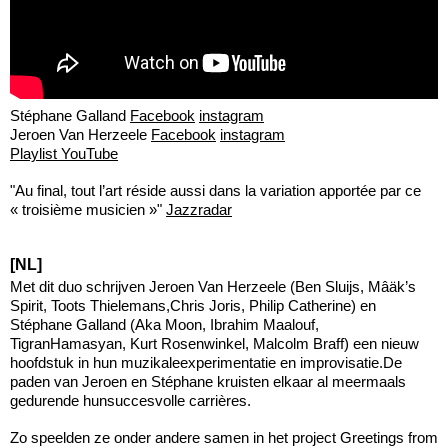
Stéphane Galland
Facebook
instagram
Jeroen Van Herzeele
Facebook
instagram
Playlist YouTube
"Au final, tout l’art réside aussi dans la variation apportée par ce
« troisième musicien »"
Jazzradar
[NL]
Met dit duo schrijven Jeroen Van Herzeele (Ben Sluijs, Mâäk’s
Spirit, Toots Thielemans,Chris Joris, Philip Catherine) en
Stéphane Galland (Aka Moon, Ibrahim Maalouf,
TigranHamasyan, Kurt Rosenwinkel, Malcolm Braff) een nieuw
hoofdstuk in hun muzikaleexperimentatie en improvisatie.De
paden van Jeroen en Stéphane kruisten elkaar al meermaals
gedurende hunsuccesvolle carrières.
Zo speelden ze onder andere samen in het project Greetings from