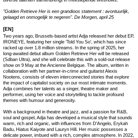
"Golden Retrieve Her is een grandioos statement : avontuurlijk,
gelaagd en onmogelijk te negeren". De Morgen, april 25
[EN]
Two years ago, Brussels-based artist Adja released her debut EP,
IRONEYE, featuring her single ‘Told You So’, which has since
racked up over 1.8 million streams. In the spring of 2025, her
long-awaited debut album Golden Retrieve Her will be released
(Sdban Ultra), and she will celebrate this with a sold-out release
show on 9 May at the Ancienne Belgique. The album, written in
collaboration with her partner-in-crime and guitarist Alexis
Nootens, consists of eleven interconnected stories that explore
the impact of capitalist society on our most intimate moments.
Adja combines her talents as a singer, theatre maker and
performer, using her voice and storytelling to tackle profound
themes with humour and generosity.
With a background in theatre and jazz, and a passion for R&B,
soul and gospel, Adja has developed a musical style that sounds
warm, rich and organic, with influences from D’Angelo, Erykah
Badu, Hiatus Kaiyote and Lauryn Hill. Her music possesses a
delicate power, imbued with a rich, complex atmosphere. In 2022,