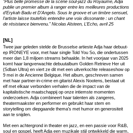
"Plus belle promesse de la scène soul-jazz du Royaume, Adja
publie un premier album à ranger entre les meilleures productions
d’Erykah Badu et D’Angelo. Sous le groove et un timbre sensuel,
l’artiste laisse toutefois entendre une voix dissonante : un chant
de résistance bienvenu." Nicolas Alsteen, L’Echo, avril 25
[NL]
Twee jaar geleden stelde de Brusselse artieste Adja haar debuut-
ep IRONEYE voor, met haar single Told You So, die ondertussen
meer dan 1,8 miljoen streams behaalde. In het voorjaar van 2025
komt haar langverwachte debuutalbum Golden Retrieve Her uit
(Sdban Ultra) en viert ze dit met een uitverkochte releaseshow op
9 mei in de Ancienne Belgique. Het album, geschreven samen
met haar partner-in-crime en gitarist Alexis Nootens, bestaat uit
elf met elkaar verbonden verhalen die de impact van de
kapitalistische maatschappij op onze intiemste momenten
onderzoeken. Adja combineert haar talenten als zangeres,
theatermaakster en performer en gebruikt haar stem en
storytelling om diepgaande thema’s met humor en generositeit
aan te snijden.
Met een achtergrond in theater en jazz, en een passie voor R&B,
soul en gospel, heeft Adja een muzikale stijl ontwikkeld die warm,