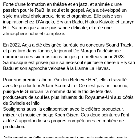
Forte d’une formation en théâtre et en jazz, et animée d’une
passion pour le R&B, la soul et le gospel, Adja a développé un
style musical chaleureux, riche et organique. Elle puise son
inspiration chez D’Angelo, Erykah Badu, Hiatus Kaiyote et Lauryn
Hill. Sa musique a une puissance délicate, et crée une
atmosphère riche et complexe.
En 2022, Adja a été désignée lauréate du concours Sound Track,
et plus tard dans l’année, le journal De Morgen l’a désignée
comme un des six musiciens belges prometteurs pour 2023.
Sa musique est prisée pour sa néo-soul spirituelle chère à Erykah
Badu et son approche veloutée à la Lianne La Havas.
Pour son premier album "Golden Retrieve Her", elle a travaillé
avec le producteur Adam Scrimshire. Ce n’est pas un inconnu,
puisque le Guardian l’a nommé dans le trio de tête des
producteurs de soul les plus influents du Royaume-Uni aux côtés
de Swindle et Inflo.
Soulignons aussi la collaboration avec le célèbre producteur,
mixeur et musicien belge Koen Gisen. Ces deux pointures l’ont
aidée à approfondir ses propres compétences en matière de
production.
Adja montre qu’elle a non seulement une voix puissante, mais