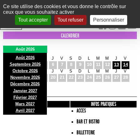
Panneau de gestion des cookies
Ce site utilise des cookies et vous donne le contrôle sur
ceux que vous souhaitez activer
Le Marni
CONCERTS
DANSE/CIRQUE
THÉÂTRE
KIDS
EXPOS
EVENTS
Tout accepter
Tout refuser
Personnaliser
INTRA MUROS
CALENDRIER
Août 2026
Août 2026
S
D
L
M
M
J
V
S
D
L
M
M
J
V
Septembre 2026
1
2
3
4
5
6
7
8
9
10
11
12
13
14
Octobre 2026
S
D
L
M
M
J
V
S
D
L
M
M
J
V
15
16
17
18
19
20
21
22
23
24
25
26
27
28
Novembre 2026
S
D
L
Décembre 2026
29
30
31
Janvier 2027
Février 2027
PRÉSENTATION
INFOS PRATIQUES
Mars 2027
ACCES
Avril 2027
BAR ET BISTRO
BILLETTERIE