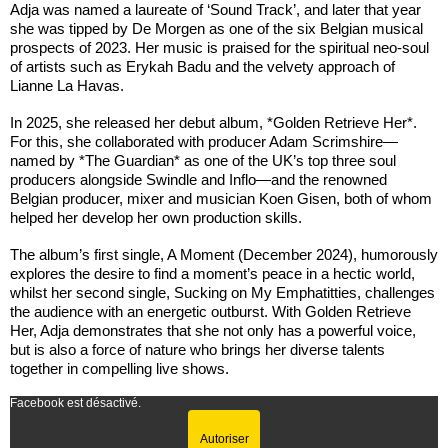
Adja was named a laureate of ‘Sound Track’, and later that year
she was tipped by De Morgen as one of the six Belgian musical
prospects of 2023. Her music is praised for the spiritual neo-soul
of artists such as Erykah Badu and the velvety approach of
Lianne La Havas.
In 2025, she released her debut album, *Golden Retrieve Her*.
For this, she collaborated with producer Adam Scrimshire—
named by *The Guardian* as one of the UK’s top three soul
producers alongside Swindle and Inflo—and the renowned
Belgian producer, mixer and musician Koen Gisen, both of whom
helped her develop her own production skills.
The album’s first single, A Moment (December 2024), humorously
explores the desire to find a moment’s peace in a hectic world,
whilst her second single, Sucking on My Emphatitties, challenges
the audience with an energetic outburst. With Golden Retrieve
Her, Adja demonstrates that she not only has a powerful voice,
but is also a force of nature who brings her diverse talents
together in compelling live shows.
Facebook est désactivé.
Autoriser