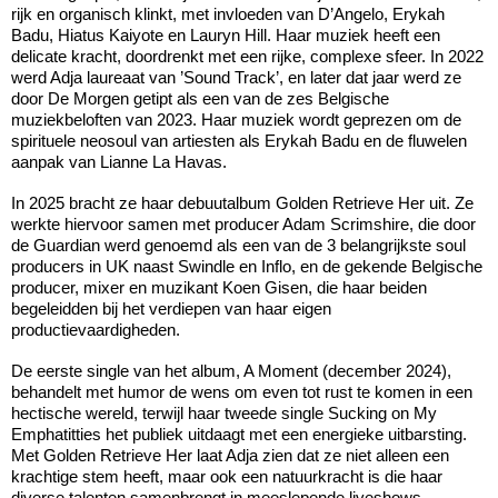
rijk en organisch klinkt, met invloeden van D’Angelo, Erykah
Badu, Hiatus Kaiyote en Lauryn Hill. Haar muziek heeft een
delicate kracht, doordrenkt met een rijke, complexe sfeer. In 2022
werd Adja laureaat van ’Sound Track’, en later dat jaar werd ze
door De Morgen getipt als een van de zes Belgische
muziekbeloften van 2023. Haar muziek wordt geprezen om de
spirituele neosoul van artiesten als Erykah Badu en de fluwelen
aanpak van Lianne La Havas.
In 2025 bracht ze haar debuutalbum Golden Retrieve Her uit. Ze
werkte hiervoor samen met producer Adam Scrimshire, die door
de Guardian werd genoemd als een van de 3 belangrijkste soul
producers in UK naast Swindle en Inflo, en de gekende Belgische
producer, mixer en muzikant Koen Gisen, die haar beiden
begeleidden bij het verdiepen van haar eigen
productievaardigheden.
De eerste single van het album, A Moment (december 2024),
behandelt met humor de wens om even tot rust te komen in een
hectische wereld, terwijl haar tweede single Sucking on My
Emphatitties het publiek uitdaagt met een energieke uitbarsting.
Met Golden Retrieve Her laat Adja zien dat ze niet alleen een
krachtige stem heeft, maar ook een natuurkracht is die haar
diverse talenten samenbrengt in meeslepende liveshows.