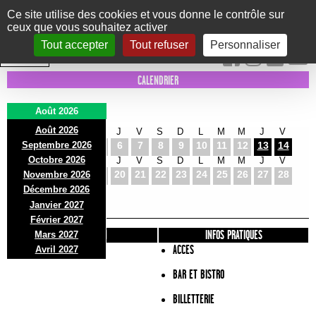
Panneau de gestion des cookies
Ce site utilise des cookies et vous donne le contrôle sur
ceux que vous souhaitez activer
Le Marni
CONCERTS
DANSE/CIRQUE
THÉÂTRE
KIDS
EXPOS
EVENTS
Tout accepter
Tout refuser
Personnaliser
INTRA MUROS
CALENDRIER
Août 2026
Août 2026
S
D
L
M
M
J
V
S
D
L
M
M
J
V
Septembre 2026
1
2
3
4
5
6
7
8
9
10
11
12
13
14
Octobre 2026
S
D
L
M
M
J
V
S
D
L
M
M
J
V
15
16
17
18
19
20
21
22
23
24
25
26
27
28
Novembre 2026
S
D
L
Décembre 2026
29
30
31
Janvier 2027
Février 2027
PRÉSENTATION
INFOS PRATIQUES
Mars 2027
ACCES
Avril 2027
BAR ET BISTRO
BILLETTERIE