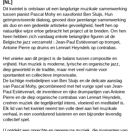
[NL]
Dit kwintet is ontstaan uit een langdurige muzikale samenwerking
tussen pianist Pascal Mohy en saxofonist Ben Sluijs. Hun
geïmproviseerde dialoog, gevoed door jarenlange samenwerking
als duo en een gedeelde artistieke gevoeligheid, heeft hen op
natuurlijke wijze ertoe gebracht het project uit te breiden. Om hen
heen hebben zich vandaag enkele belangrijke figuren uit de
Belgische jazz verzameld : Jean-Paul Estiévenart op trompet,
Antoine Pierre op drums en Lennart Heyndels op contrabas.
Het unieke aan dit project is de balans tussen compositie en
vrijheid. Hun muziek is moderne, lyrische en organische jazz,
diep geworteld in de traditie, maar met veel ruimte voor
spontaniteit en collectieve improvisatie.
De luchtige melodielijnen van Ben Sluijs en de delicate aanslag
van Pascal Mohy, gecombineerd met het vurige spel van Jean-
Paul Estiévenart, de inventieve en rijke drumpartijen van Antoine
Pierre en de diep organische contrabas van Lennart Heyndels,
creëren muziek die tegelijkertijd intens, vloeiend en meditatief is.
Elk lid van het kwintet neemt ten volle deel aan het muzikale
verhaal, in een voortdurend luisteren en een bijzonder levendig
collectief spel.
U ontdekt een oprechte en genereuze muziek, die momenten van