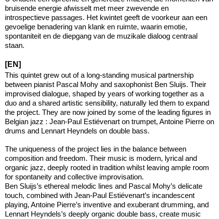
bruisende energie afwisselt met meer zwevende en
introspectieve passages. Het kwintet geeft de voorkeur aan een
gevoelige benadering van klank en ruimte, waarin emotie,
spontaniteit en de diepgang van de muzikale dialoog centraal
staan.
[EN]
This quintet grew out of a long-standing musical partnership
between pianist Pascal Mohy and saxophonist Ben Sluijs. Their
improvised dialogue, shaped by years of working together as a
duo and a shared artistic sensibility, naturally led them to expand
the project. They are now joined by some of the leading figures in
Belgian jazz : Jean-Paul Estiévenart on trumpet, Antoine Pierre on
drums and Lennart Heyndels on double bass.
The uniqueness of the project lies in the balance between
composition and freedom. Their music is modern, lyrical and
organic jazz, deeply rooted in tradition whilst leaving ample room
for spontaneity and collective improvisation.
Ben Sluijs’s ethereal melodic lines and Pascal Mohy’s delicate
touch, combined with Jean-Paul Estiévenart’s incandescent
playing, Antoine Pierre’s inventive and exuberant drumming, and
Lennart Heyndels’s deeply organic double bass, create music