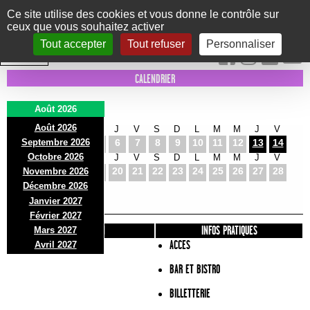
Panneau de gestion des cookies
Ce site utilise des cookies et vous donne le contrôle sur
ceux que vous souhaitez activer
Le Marni
CONCERTS
DANSE/CIRQUE
THÉÂTRE
KIDS
EXPOS
EVENTS
Tout accepter
Tout refuser
Personnaliser
INTRA MUROS
CALENDRIER
Août 2026
Août 2026
S
D
L
M
M
J
V
S
D
L
M
M
J
V
Septembre 2026
1
2
3
4
5
6
7
8
9
10
11
12
13
14
Octobre 2026
S
D
L
M
M
J
V
S
D
L
M
M
J
V
15
16
17
18
19
20
21
22
23
24
25
26
27
28
Novembre 2026
S
D
L
Décembre 2026
29
30
31
Janvier 2027
Février 2027
PRÉSENTATION
INFOS PRATIQUES
Mars 2027
ACCES
Avril 2027
BAR ET BISTRO
BILLETTERIE