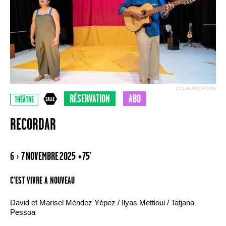
(c) Laurent Poma
RÉSERVATION
ABO
THÉÂTRE
RECORDAR
6 › 7 NOVEMBRE 2025
• 75'
C’EST VIVRE A NOUVEAU
David et Marisel Méndez Yépez / Ilyas Mettioui / Tatjana
Pessoa