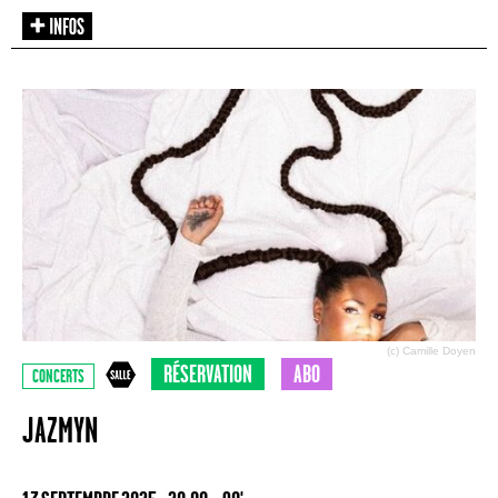
(c) Camille Doyen
RÉSERVATION
ABO
CONCERTS
JAZMYN