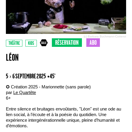
(c) Barbara Buchmann-Cotterot
RÉSERVATION
ABO
THÉÂTRE
KIDS
LÉON
5 › 6 SEPTEMBRE 2025
• 45'
✪ Création 2025 - Marionnette (sans parole)
par
Le Quartête
6+
Entre silence et bruitages envoûtants, "Léon" est une ode au
lien social, à l’écoute et à la poésie du quotidien. Une
expérience intergénérationnelle unique, pleine d’humanité et
d’émotions.