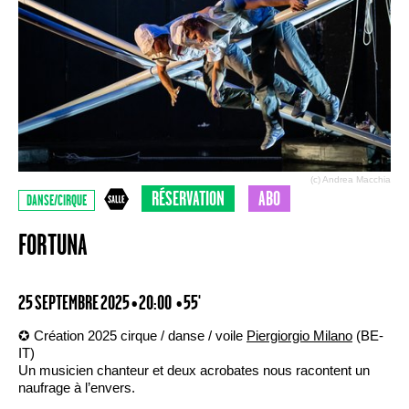
(c) Andrea Macchia
RÉSERVATION
ABO
DANSE/CIRQUE
FORTUNA
25 SEPTEMBRE 2025 • 20:00
• 55'
✪ Création 2025 cirque / danse / voile
Piergiorgio Milano
(BE-
IT)
Un musicien chanteur et deux acrobates nous racontent un
naufrage à l’envers.