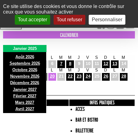
Panneau de gestion des cookies
Ce site utilise des cookies et vous donne le contrôle sur
ceux que vous souhaitez activer
Le Marni
CONCERTS
DANSE/CIRQUE
THÉÂTRE
KIDS
EXPOS
EVENTS
Tout accepter
Tout refuser
Personnaliser
INTRA MUROS
CALENDRIER
Janvier 2025
Août 2026
M
J
V
S
D
L
M
M
J
V
S
D
L
M
Septembre 2026
1
2
3
4
5
6
7
8
9
10
11
12
13
14
Octobre 2026
M
J
V
S
D
L
M
M
J
V
S
D
L
M
15
16
17
18
19
20
21
22
23
24
25
26
27
28
Novembre 2026
M
J
V
Décembre 2026
29
30
31
Janvier 2027
Février 2027
PRÉSENTATION
INFOS PRATIQUES
Mars 2027
ACCES
Avril 2027
BAR ET BISTRO
BILLETTERIE