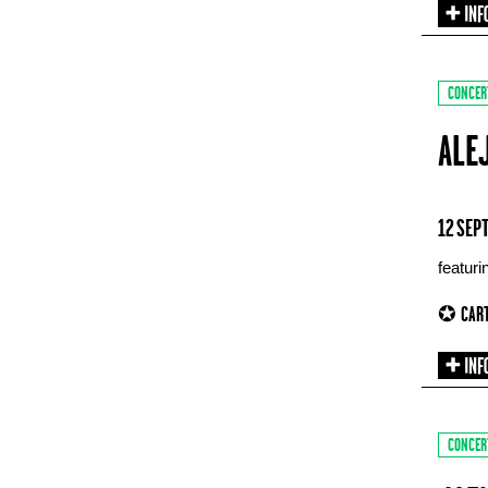
CONCER
ALE
12 SEP
featur
✪ CART
CONCER