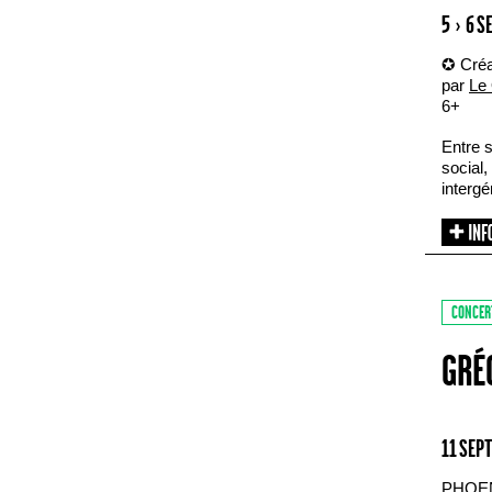
5 › 6 
✪ Créa
par
Le 
6+
Entre s
social,
intergé
CONCER
GRÉ
11 SEP
PHOE