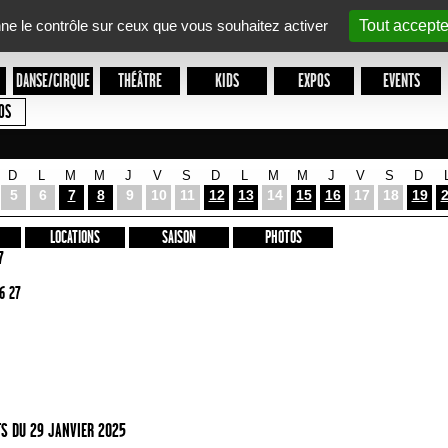
nne le contrôle sur ceux que vous souhaitez activer
Tout accepte
DANSE/CIRQUE
THÉÂTRE
KIDS
EXPOS
EVENTS
OS
D
L
M
M
J
V
S
D
L
M
M
J
V
S
D
5
6
7
8
9
10
11
12
13
14
15
16
17
18
19
LOCATIONS
SAISON
PHOTOS
7
6 27
S DU 29 JANVIER 2025