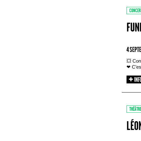
CONCER
FUN
4 SEPT
💥 Con
❤ C’est
THÉÂTR
LÉO