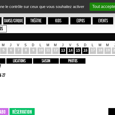
nne le contrôle sur ceux que vous souhaitez activer
Tout accepte
DANSE/CIRQUE
THÉÂTRE
KIDS
EXPOS
EVENTS
OS
M
J
V
S
D
L
M
M
J
V
S
D
L
M
M
5
6
7
8
9
10
11
12
13
14
15
16
17
18
19
LOCATIONS
SAISON
PHOTOS
7
6 27
ABO
RÉSERVATION