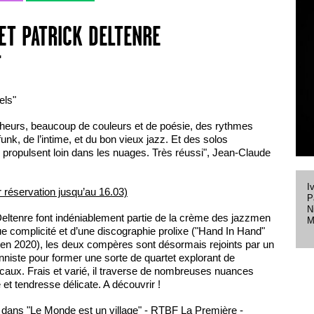
ET PATRICK DELTENRE
'
els"
cheurs, beaucoup de couleurs et de poésie, des rythmes
unk, de l’intime, et du bon vieux jazz. Et des solos
s propulsent loin dans les nuages. Très réussi", Jean-Claude
I
 réservation jusqu’au 16.03)
P
N
Deltenre font indéniablement partie de la crème des jazzmen
M
ue complicité et d’une discographie prolixe ("Hand In Hand"
 en 2020), les deux compères sont désormais rejoints par un
nniste pour former une sorte de quartet explorant de
aux. Frais et varié, il traverse de nombreuses nuances
et tendresse délicate. A découvrir !
 dans "Le Monde est un village" - RTBF La Première -