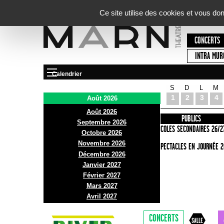
Panneau de gestion des cookies
Ce site utilise des cookies et vous do
CONCERTS
INTRA MUR
Calendrier
S
D
L
M
Le Marni
1
2
3
4
Août 2026
Août 2026
PRÉSENTATION
INFOS PRATIQUES
PUBLICS
Septembre 2026
ACCES
ECOLES SECONDAIRES 26/2
Octobre 2026
Novembre 2026
BAR ET BISTRO
SPECTACLES EN JOURNÉE 2
Décembre 2026
BILLETTERIE
Janvier 2027
Février 2027
Mars 2027
Avril 2027
CONCERTS