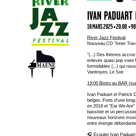
IVAN PADUART 
18 MARS 2025 • 20:00
• 90
River Jazz Festival
Nouveau CD "Inner Trav
"(...) Des thèmes accro
enlevés quasi pop voire f
formidables (...) qui nou
Vantroyen, Le Soir
19:00 Bistro au BAR (sur
Ivan Paduart et Patrick 
belges. Forts d’une long
en 2018 et "Ear We Are"
bassiste et un percussio
nouveaux horizons music
entre énergie débordante 
🎧
Ecouter Ivan Paduart