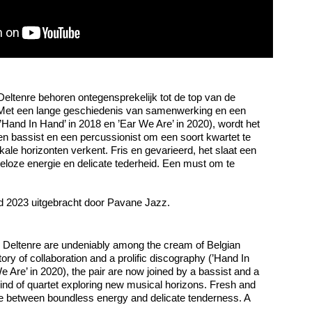
Deltenre behoren ontegensprekelijk tot de top van de
Met een lange geschiedenis van samenwerking en een
’Hand In Hand’ in 2018 en ’Ear We Are’ in 2020), wordt het
n bassist en een percussionist om een soort kwartet te
le horizonten verkent. Fris en gevarieerd, het slaat een
eloze energie en delicate tederheid. Een must om te
nd 2023 uitgebracht door Pavane Jazz.
k Deltenre are undeniably among the cream of Belgian
ory of collaboration and a prolific discography (’Hand In
 Are’ in 2020), the pair are now joined by a bassist and a
kind of quartet exploring new musical horizons. Fresh and
gure between boundless energy and delicate tenderness. A