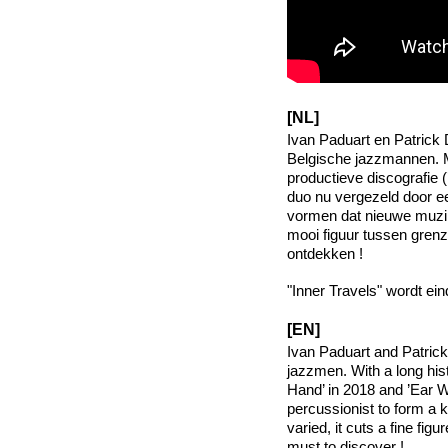
[NL]
Ivan Paduart en Patrick 
Belgische jazzmannen. 
productieve discografie (
duo nu vergezeld door ee
vormen dat nieuwe muzika
mooi figuur tussen grenz
ontdekken !
"Inner Travels" wordt ei
[EN]
Ivan Paduart and Patric
jazzmen. With a long hist
Hand’ in 2018 and ’Ear We
percussionist to form a 
varied, it cuts a fine fi
must to discover !