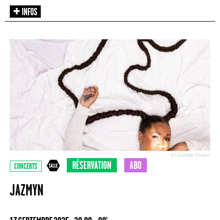
(c) Camille Doyen
RÉSERVATION
ABO
CONCERTS
JAZMYN