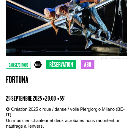
(c) Andrea Macchia
RÉSERVATION
ABO
DANSE/CIRQUE
FORTUNA
25 SEPTEMBRE 2025 • 20:00
• 55'
✪ Création 2025 cirque / danse / voile
Piergiorgio Milano
(BE-
IT)
Un musicien chanteur et deux acrobates nous racontent un
naufrage à l’envers.