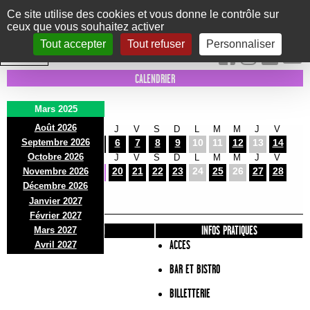
Panneau de gestion des cookies
Ce site utilise des cookies et vous donne le contrôle sur
ceux que vous souhaitez activer
Le Marni
CONCERTS
DANSE/CIRQUE
THÉÂTRE
KIDS
EXPOS
EVENTS
Tout accepter
Tout refuser
Personnaliser
INTRA MUROS
CALENDRIER
Mars 2025
Août 2026
S
D
L
M
M
J
V
S
D
L
M
M
J
V
Septembre 2026
1
2
3
4
5
6
7
8
9
10
11
12
13
14
Octobre 2026
S
D
L
M
M
J
V
S
D
L
M
M
J
V
15
16
17
18
19
20
21
22
23
24
25
26
27
28
Novembre 2026
S
D
L
Décembre 2026
29
30
31
Janvier 2027
Février 2027
PRÉSENTATION
INFOS PRATIQUES
Mars 2027
ACCES
Avril 2027
BAR ET BISTRO
BILLETTERIE