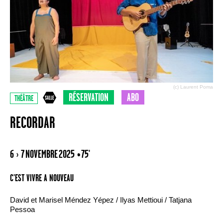
(c) Laurent Poma
RÉSERVATION
ABO
THÉÂTRE
RECORDAR
6 › 7 NOVEMBRE 2025
• 75'
C’EST VIVRE A NOUVEAU
David et Marisel Méndez Yépez / Ilyas Mettioui / Tatjana
Pessoa