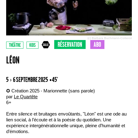
(c) Barbara Buchmann-Cotterot
RÉSERVATION
ABO
THÉÂTRE
KIDS
LÉON
5 › 6 SEPTEMBRE 2025
• 45'
✪ Création 2025 - Marionnette (sans parole)
par
Le Quartête
6+
Entre silence et bruitages envoûtants, "Léon" est une ode au
lien social, à l’écoute et à la poésie du quotidien. Une
expérience intergénérationnelle unique, pleine d’humanité et
d’émotions.