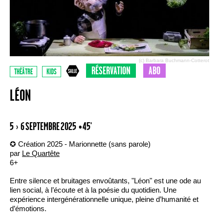
(c) Barbara Buchmann-Cotterot
RÉSERVATION
ABO
THÉÂTRE
KIDS
LÉON
5 › 6 SEPTEMBRE 2025
• 45'
✪ Création 2025 - Marionnette (sans parole)
par
Le Quartête
6+
Entre silence et bruitages envoûtants, "Léon" est une ode au
lien social, à l’écoute et à la poésie du quotidien. Une
expérience intergénérationnelle unique, pleine d’humanité et
d’émotions.