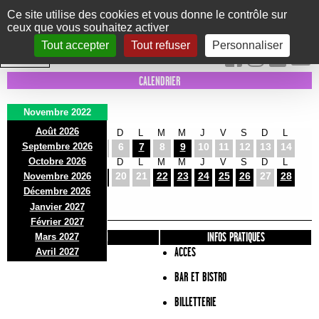
Panneau de gestion des cookies
Ce site utilise des cookies et vous donne le contrôle sur
ceux que vous souhaitez activer
Le Marni
CONCERTS
DANSE/CIRQUE
THÉÂTRE
KIDS
EXPOS
EVENTS
Tout accepter
Tout refuser
Personnaliser
INTRA MUROS
CALENDRIER
Novembre 2022
Août 2026
M
M
J
V
S
D
L
M
M
J
V
S
D
L
Septembre 2026
1
2
3
4
5
6
7
8
9
10
11
12
13
14
Octobre 2026
M
M
J
V
S
D
L
M
M
J
V
S
D
L
15
16
17
18
19
20
21
22
23
24
25
26
27
28
Novembre 2026
M
M
Décembre 2026
29
30
Janvier 2027
Février 2027
PRÉSENTATION
INFOS PRATIQUES
Mars 2027
ACCES
Avril 2027
BAR ET BISTRO
BILLETTERIE