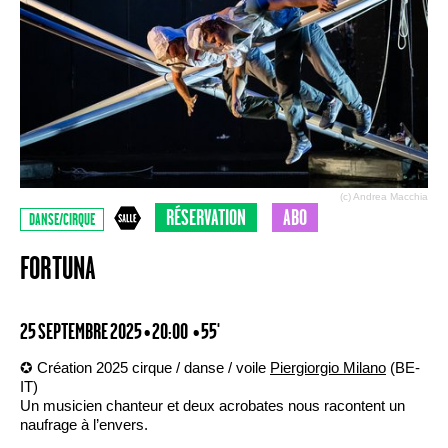
(c) Andrea Macchia
RÉSERVATION
ABO
DANSE/CIRQUE
FORTUNA
25 SEPTEMBRE 2025 • 20:00
• 55'
✪ Création 2025 cirque / danse / voile
Piergiorgio Milano
(BE-
IT)
Un musicien chanteur et deux acrobates nous racontent un
naufrage à l’envers.