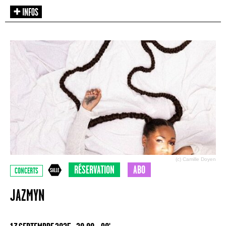
(c) Camille Doyen
RÉSERVATION
ABO
CONCERTS
JAZMYN