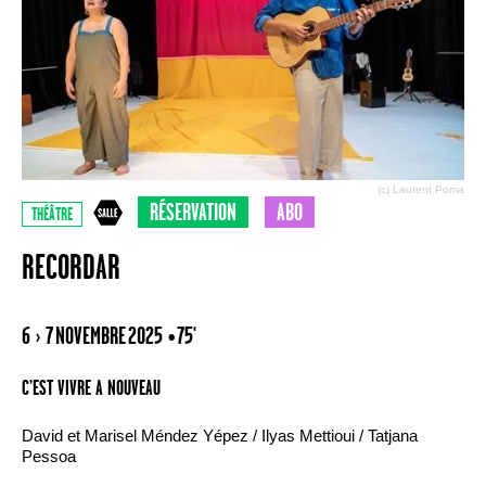
(c) Laurent Poma
RÉSERVATION
ABO
THÉÂTRE
RECORDAR
6 › 7 NOVEMBRE 2025
• 75'
C’EST VIVRE A NOUVEAU
David et Marisel Méndez Yépez / Ilyas Mettioui / Tatjana
Pessoa